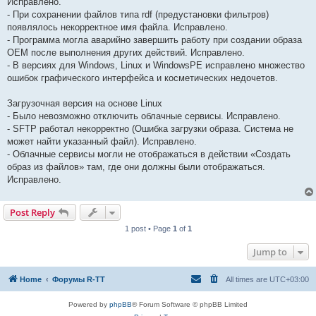
Исправлено.
- При сохранении файлов типа rdf (предустановки фильтров)
появлялось некорректное имя файла. Исправлено.
- Программа могла аварийно завершить работу при создании образа
OEM после выполнения других действий. Исправлено.
- В версиях для Windows, Linux и WindowsPE исправлено множество
ошибок графического интерфейса и косметических недочетов.
Загрузочная версия на основе Linux
- Было невозможно отключить облачные сервисы. Исправлено.
- SFTP работал некорректно (Ошибка загрузки образа. Система не
может найти указанный файл). Исправлено.
- Облачные сервисы могли не отображаться в действии «Создать
образ из файлов» там, где они должны были отображаться.
Исправлено.
Post Reply
1 post • Page
1
of
1
Jump to
Home
Форумы R-TT
All times are
UTC+03:00
Powered by
phpBB
® Forum Software © phpBB Limited