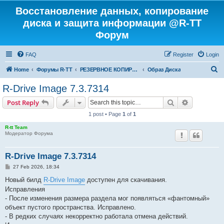
Восстановление данных, копирование
диска и защита информации @R-TT
Форум
FAQ
Register
Login
S
Home
Форумы R-TT
РЕЗЕРВНОЕ КОПИРОВАНИЕ И ВОССТАНОВЛЕНИЕ СИСТЕМ
Образ Диска
e
R-Drive Image 7.3.7314
a
Search
Advanced s
Post Reply
r
1 post • Page
1
of
1
c
R-tt Team
h
Модератор Форума
R-Drive Image 7.3.7314
P
27 Feb 2026, 18:34
o
s
Новый билд
R-Drive Image
доступен для скачивания.
t
Исправления
- После изменения размера раздела мог появляться «фантомный»
объект пустого пространства. Исправлено.
- В редких случаях некорректно работала отмена действий.