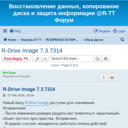
Восстановление данных, копирование
диска и защита информации @R-TT
Форум
FAQ
Register
Login
S
Home
Форумы R-TT
РЕЗЕРВНОЕ КОПИРОВАНИЕ И ВОССТАНОВЛЕНИЕ СИСТЕМ
Образ Диска
e
R-Drive Image 7.3.7314
a
Search
Advanced s
Post Reply
r
1 post • Page
1
of
1
c
R-tt Team
h
Модератор Форума
R-Drive Image 7.3.7314
P
27 Feb 2026, 18:34
o
s
Новый билд
R-Drive Image
доступен для скачивания.
t
Исправления
- После изменения размера раздела мог появляться «фантомный»
объект пустого пространства. Исправлено.
- В редких случаях некорректно работала отмена действий.