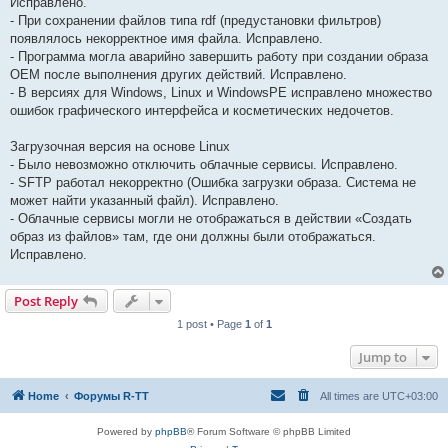
Исправлено.
- При сохранении файлов типа rdf (предустановки фильтров)
появлялось некорректное имя файла. Исправлено.
- Программа могла аварийно завершить работу при создании образа
OEM после выполнения других действий. Исправлено.
- В версиях для Windows, Linux и WindowsPE исправлено множество
ошибок графического интерфейса и косметических недочетов.
Загрузочная версия на основе Linux
- Было невозможно отключить облачные сервисы. Исправлено.
- SFTP работал некорректно (Ошибка загрузки образа. Система не
может найти указанный файл). Исправлено.
- Облачные сервисы могли не отображаться в действии «Создать
образ из файлов» там, где они должны были отображаться.
Исправлено.
Post Reply
1 post • Page
1
of
1
Jump to
Home
Форумы R-TT
All times are
UTC+03:00
Powered by
phpBB
® Forum Software © phpBB Limited