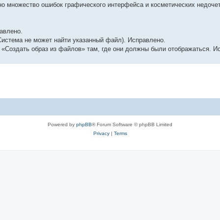
но множество ошибок графического интерфейса и косметических недочет
авлено.
 Система не может найти указанный файл). Исправлено.
 «Создать образ из файлов» там, где они должны были отображаться. И
Powered by
phpBB
® Forum Software © phpBB Limited
Privacy
|
Terms