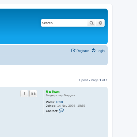
Search
Advanced search
Register
Login
1 post • Page
1
of
1
R-tt Team
Модератор Форума
Posts:
1358
Joined:
14 Nov 2008, 15:53
C
Contact:
o
n
t
a
c
t
R