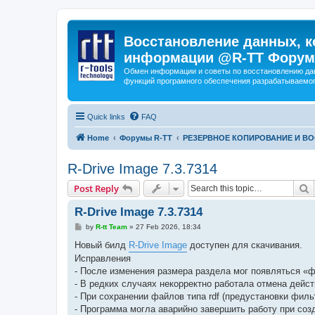
Восстановление данных, к
информации @R-TT Форум
Обмен информации и советы по восстановлению дан
функций програмного обеспечения разрабатываемог
Quick links
FAQ
Home
Форумы R-TT
РЕЗЕРВНОЕ КОПИРОВАНИЕ И В
R-Drive Image 7.3.7314
S
Post Reply
R-Drive Image 7.3.7314
P
by
R-tt Team
»
27 Feb 2026, 18:34
o
s
Новый билд
R-Drive Image
доступен для скачивания.
t
Исправления
- После изменения размера раздела мог появляться «ф
- В редких случаях некорректно работала отмена дейст
- При сохранении файлов типа rdf (предустановки фил
- Программа могла аварийно завершить работу при со