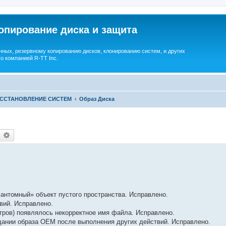
опирование диска и защита
ных, резервному копированию дисков, клонированию систем, и других
о компанией R-TT Inc.
ОССТАНОВЛЕНИЕ СИСТЕМ
Образ Диска
earch
Advanced search
антомный» объект пустого пространства. Исправлено.
вий. Исправлено.
ьтров) появлялось некорректное имя файла. Исправлено.
здании образа OEM после выполнения других действий. Исправлено.