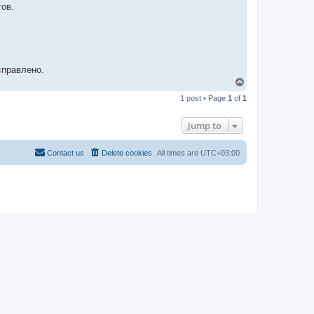
-
ов.
t
t
T
e
a
m
справлено.
T
o
1 post • Page
1
of
1
p
Jump to
Contact us
Delete cookies
All times are
UTC+03:00