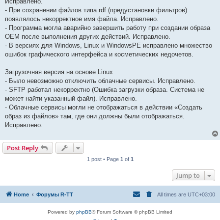
Исправлено.
- При сохранении файлов типа rdf (предустановки фильтров)
появлялось некорректное имя файла. Исправлено.
- Программа могла аварийно завершить работу при создании образа
OEM после выполнения других действий. Исправлено.
- В версиях для Windows, Linux и WindowsPE исправлено множество
ошибок графического интерфейса и косметических недочетов.
Загрузочная версия на основе Linux
- Было невозможно отключить облачные сервисы. Исправлено.
- SFTP работал некорректно (Ошибка загрузки образа. Система не
может найти указанный файл). Исправлено.
- Облачные сервисы могли не отображаться в действии «Создать
образ из файлов» там, где они должны были отображаться.
Исправлено.
Post Reply
1 post • Page
1
of
1
Jump to
Home
Форумы R-TT
All times are
UTC+03:00
Powered by
phpBB
® Forum Software © phpBB Limited