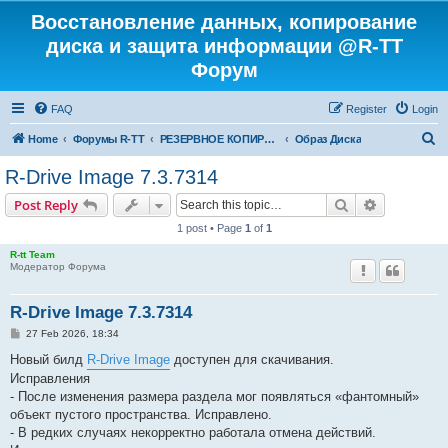
Восстановление данных, копирование
диска и защита информации @R-TT
Форум
FAQ
Register
Login
S
Home
Форумы R-TT
РЕЗЕРВНОЕ КОПИРОВАНИЕ И ВОССТАНОВЛЕНИЕ СИСТЕМ
Образ Диска
e
R-Drive Image 7.3.7314
a
Search
Advanced s
Post Reply
r
1 post • Page
1
of
1
c
R-tt Team
h
Модератор Форума
R-Drive Image 7.3.7314
P
27 Feb 2026, 18:34
o
s
Новый билд
R-Drive Image
доступен для скачивания.
t
Исправления
- После изменения размера раздела мог появляться «фантомный»
объект пустого пространства. Исправлено.
- В редких случаях некорректно работала отмена действий.