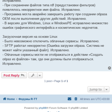
Исправлено.
- При сохранении файлов типа rdf (предустановки фильтров)
появлялось некорректное имя файла. Исправлено.
- Программа могла аварийно завершить работу при создании образа
OEM после выполнения других действий. Исправлено.
- В версиях для Windows, Linux и WindowsPE исправлено множество
ошибок графического интерфейса и косметических недочетов.
Загрузочная версия на основе Linux
- Было невозможно отключить облачные сервисы. Исправлено.
- SFTP работал некорректно (Ошибка загрузки образа. Система не
может найти указанный файл). Исправлено.
- Облачные сервисы могли не отображаться в действии «Создать
образ из файлов» там, где они должны были отображаться.
Исправлено.
Post Reply
1 post • Page
1
of
1
Jump to
Home
Форумы R-TT
All times are
UTC+03:00
Powered by
phpBB
® Forum Software © phpBB Limited