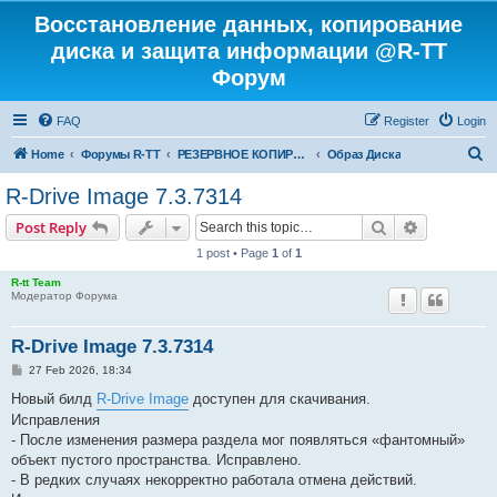
Восстановление данных, копирование
диска и защита информации @R-TT
Форум
FAQ
Register
Login
S
Home
Форумы R-TT
РЕЗЕРВНОЕ КОПИРОВАНИЕ И ВОССТАНОВЛЕНИЕ СИСТЕМ
Образ Диска
e
R-Drive Image 7.3.7314
a
Search
Advanced s
Post Reply
r
1 post • Page
1
of
1
c
R-tt Team
h
Модератор Форума
R-Drive Image 7.3.7314
P
27 Feb 2026, 18:34
o
s
Новый билд
R-Drive Image
доступен для скачивания.
t
Исправления
- После изменения размера раздела мог появляться «фантомный»
объект пустого пространства. Исправлено.
- В редких случаях некорректно работала отмена действий.