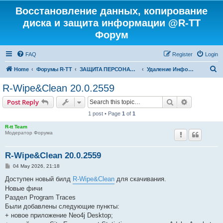
Восстановление данных, копирование
диска и защита информации @R-TT
Форум
FAQ
Register
Login
S
Home
Форумы R-TT
ЗАЩИТА ПЕРСОНАЛЬНЫХ ДАННЫХ И БЕЗОПАСНОСТЬ
Удаление Информации с Диска
e
R-Wipe&Clean 20.0.2559
a
Search
Advanced s
Post Reply
r
1 post • Page
1
of
1
c
R-tt Team
h
Модератор Форума
R-Wipe&Clean 20.0.2559
P
04 May 2026, 21:18
o
s
Доступен новый билд
R-Wipe&Clean
для скачивания.
t
Новые фичи
Раздел Program Traces
Были добавлены следующие пункты:
+ новое приложение Neo4j Desktop;