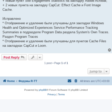
+ новый пункт Site Engagement Statistics на закладку Adobe Acrobat;
+ 2 новых пункта на закладку CapCut: Effect Cache и Font Image
Cache.
Исправлено
* Отображение и удаление были улучшены для закладки Windows
Health and Optimized Experiences Service Performance Tracking
Summaries в подразделе Program Data раздела System's Own Traces.
Раздел Program Traces
* Отображение и удаление были улучшены для пунктов Cache Files
на закладках CapCut и Loom.
Post Reply
1 post • Page
1
of
1
Jump to
Home
Форумы R-TT
All times are
UTC+03:00
Powered by
phpBB
® Forum Software © phpBB Limited
Privacy
|
Terms