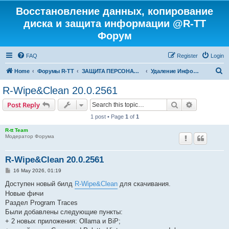
Восстановление данных, копирование
диска и защита информации @R-TT
Форум
FAQ
Register
Login
S
Home
Форумы R-TT
ЗАЩИТА ПЕРСОНАЛЬНЫХ ДАННЫХ И БЕЗОПАСНОСТЬ
Удаление Информации с Диска
e
R-Wipe&Clean 20.0.2561
a
Search
Advanced s
Post Reply
r
1 post • Page
1
of
1
c
R-tt Team
h
Модератор Форума
R-Wipe&Clean 20.0.2561
P
16 May 2026, 01:19
o
s
Доступен новый билд
R-Wipe&Clean
для скачивания.
t
Новые фичи
Раздел Program Traces
Были добавлены следующие пункты:
+ 2 новых приложения: Ollama и BiP;