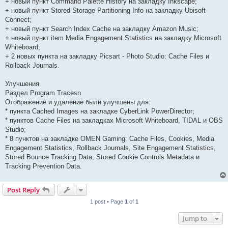
+ новый пункт Command Palette History на закладку Inkscape;
+ новый пункт Stored Storage Partitioning Info на закладку Ubisoft
Connect;
+ новый пункт Search Index Cache на закладку Amazon Music;
+ новый пункт item Media Engagement Statistics на закладку Microsoft
Whiteboard;
+ 2 новых пункта на закладку Picsart - Photo Studio: Cache Files и
Rollback Journals.
Улучшения
Раздел Program Tracesn
Отображение и удаление были улучшены для:
* пункта Cached Images на закладке CyberLink PowerDirector;
* пунктов Cache Files на закладках Microsoft Whiteboard, TIDAL и OBS
Studio;
* 8 пунктов на закладке OMEN Gaming: Cache Files, Cookies, Media
Engagement Statistics, Rollback Journals, Site Engagement Statistics,
Stored Bounce Tracking Data, Stored Cookie Controls Metadata и
Tracking Prevention Data.
Post Reply
1 post • Page
1
of
1
Jump to