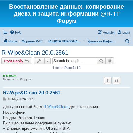
Восстановление данных, копирование
диска и защита информации @R-TT
Форум
FAQ
Register
Login
S
Home
Форумы R-TT
ЗАЩИТА ПЕРСОНАЛЬНЫХ ДАННЫХ И БЕЗОПАСНОСТЬ
Удаление Информации с Диска
e
R-Wipe&Clean 20.0.2561
a
Search
Advanced s
Post Reply
r
1 post • Page
1
of
1
c
R-tt Team
h
Модератор Форума
R-Wipe&Clean 20.0.2561
P
16 May 2026, 01:19
o
s
Доступен новый билд
R-Wipe&Clean
для скачивания.
t
Новые фичи
Раздел Program Traces
Были добавлены следующие пункты:
+ 2 новых приложения: Ollama и BiP;