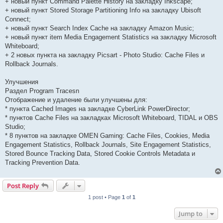
+ новый пункт Command Palette History на закладку Inkscape;
+ новый пункт Stored Storage Partitioning Info на закладку Ubisoft
Connect;
+ новый пункт Search Index Cache на закладку Amazon Music;
+ новый пункт item Media Engagement Statistics на закладку Microsoft
Whiteboard;
+ 2 новых пункта на закладку Picsart - Photo Studio: Cache Files и
Rollback Journals.
Улучшения
Раздел Program Tracesn
Отображение и удаление были улучшены для:
* пункта Cached Images на закладке CyberLink PowerDirector;
* пунктов Cache Files на закладках Microsoft Whiteboard, TIDAL и OBS
Studio;
* 8 пунктов на закладке OMEN Gaming: Cache Files, Cookies, Media
Engagement Statistics, Rollback Journals, Site Engagement Statistics,
Stored Bounce Tracking Data, Stored Cookie Controls Metadata и
Tracking Prevention Data.
Post Reply
1 post • Page
1
of
1
Jump to