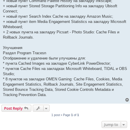
+ новый пункт Command Palette History на закладку Inkscape;
+ новый пункт Stored Storage Partitioning Info на закладку Ubisoft
Connect;
+ новый пункт Search Index Cache на закладку Amazon Music;
+ новый пункт item Media Engagement Statistics на закладку Microsoft
Whiteboard;
+ 2 новых пункта на закладку Picsart - Photo Studio: Cache Files и
Rollback Journals.
Улучшения
Раздел Program Tracesn
Отображение и удаление были улучшены для:
* пункта Cached Images на закладке CyberLink PowerDirector;
* пунктов Cache Files на закладках Microsoft Whiteboard, TIDAL и OBS
Studio;
* 8 пунктов на закладке OMEN Gaming: Cache Files, Cookies, Media
Engagement Statistics, Rollback Journals, Site Engagement Statistics,
Stored Bounce Tracking Data, Stored Cookie Controls Metadata и
Tracking Prevention Data.
Post Reply
1 post • Page
1
of
1
Jump to