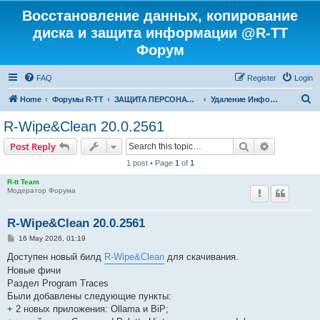
Восстановление данных, копирование
диска и защита информации @R-TT
Форум
FAQ
Register
Login
S
Home
Форумы R-TT
ЗАЩИТА ПЕРСОНАЛЬНЫХ ДАННЫХ И БЕЗОПАСНОСТЬ
Удаление Информации с Диска
e
R-Wipe&Clean 20.0.2561
a
Search
Advanced s
Post Reply
r
1 post • Page
1
of
1
c
R-tt Team
h
Модератор Форума
R-Wipe&Clean 20.0.2561
P
16 May 2026, 01:19
o
s
Доступен новый билд
R-Wipe&Clean
для скачивания.
t
Новые фичи
Раздел Program Traces
Были добавлены следующие пункты:
+ 2 новых приложения: Ollama и BiP;