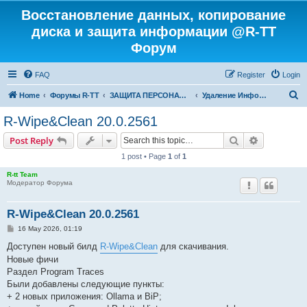
Восстановление данных, копирование
диска и защита информации @R-TT
Форум
FAQ
Register
Login
S
Home
Форумы R-TT
ЗАЩИТА ПЕРСОНАЛЬНЫХ ДАННЫХ И БЕЗОПАСНОСТЬ
Удаление Информации с Диска
e
R-Wipe&Clean 20.0.2561
a
Search
Advanced s
Post Reply
r
1 post • Page
1
of
1
c
R-tt Team
h
Модератор Форума
R-Wipe&Clean 20.0.2561
P
16 May 2026, 01:19
o
s
Доступен новый билд
R-Wipe&Clean
для скачивания.
t
Новые фичи
Раздел Program Traces
Были добавлены следующие пункты:
+ 2 новых приложения: Ollama и BiP;