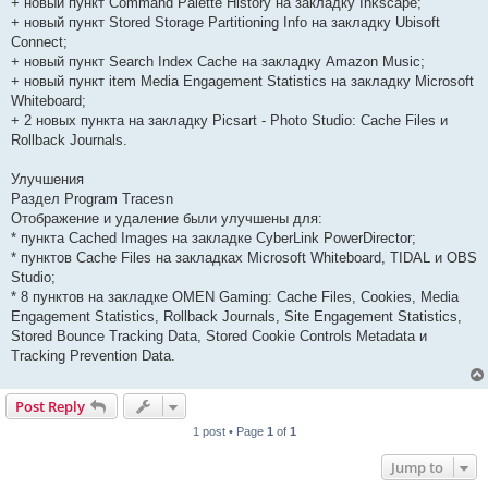
+ новый пункт Command Palette History на закладку Inkscape;
+ новый пункт Stored Storage Partitioning Info на закладку Ubisoft
Connect;
+ новый пункт Search Index Cache на закладку Amazon Music;
+ новый пункт item Media Engagement Statistics на закладку Microsoft
Whiteboard;
+ 2 новых пункта на закладку Picsart - Photo Studio: Cache Files и
Rollback Journals.
Улучшения
Раздел Program Tracesn
Отображение и удаление были улучшены для:
* пункта Cached Images на закладке CyberLink PowerDirector;
* пунктов Cache Files на закладках Microsoft Whiteboard, TIDAL и OBS
Studio;
* 8 пунктов на закладке OMEN Gaming: Cache Files, Cookies, Media
Engagement Statistics, Rollback Journals, Site Engagement Statistics,
Stored Bounce Tracking Data, Stored Cookie Controls Metadata и
Tracking Prevention Data.
Post Reply
1 post • Page
1
of
1
Jump to