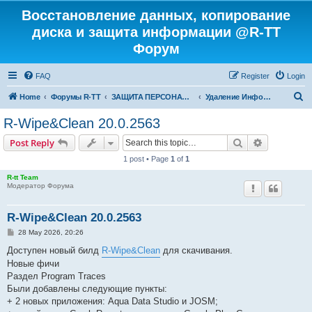
Восстановление данных, копирование
диска и защита информации @R-TT
Форум
FAQ
Register
Login
S
Home
Форумы R-TT
ЗАЩИТА ПЕРСОНАЛЬНЫХ ДАННЫХ И БЕЗОПАСНОСТЬ
Удаление Информации с Диска
e
R-Wipe&Clean 20.0.2563
a
Search
Advanced s
Post Reply
r
1 post • Page
1
of
1
c
R-tt Team
h
Модератор Форума
R-Wipe&Clean 20.0.2563
P
28 May 2026, 20:26
o
s
Доступен новый билд
R-Wipe&Clean
для скачивания.
t
Новые фичи
Раздел Program Traces
Были добавлены следующие пункты:
+ 2 новых приложения: Aqua Data Studio и JOSM;