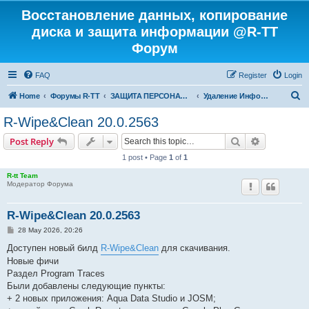
Восстановление данных, копирование
диска и защита информации @R-TT
Форум
FAQ
Register
Login
S
Home
Форумы R-TT
ЗАЩИТА ПЕРСОНАЛЬНЫХ ДАННЫХ И БЕЗОПАСНОСТЬ
Удаление Информации с Диска
e
R-Wipe&Clean 20.0.2563
a
Search
Advanced s
Post Reply
r
1 post • Page
1
of
1
c
R-tt Team
h
Модератор Форума
R-Wipe&Clean 20.0.2563
P
28 May 2026, 20:26
o
s
Доступен новый билд
R-Wipe&Clean
для скачивания.
t
Новые фичи
Раздел Program Traces
Были добавлены следующие пункты:
+ 2 новых приложения: Aqua Data Studio и JOSM;