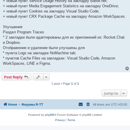
+ новый пункт Service Usage History на закладку Battle.net;
+ новый пункт Media Engagement Statistics на закладку OneDrive;
+ новый пункт Cookies на закладку Visual Studio Code;
+ новый пункт CRX Package Cache на закладку Amazon WorkSpaces.
Улучшения
Раздел Program Traces
* 2 закладки были адаптированы для их приложений из: Rocket.Chat
и Dropbox.
Отображение и удаление были улучшены для
* пункта Logs на закладке NoMachine tab;
* пунктов Cache Files на закладках: Visual Studio Code, Amazon
WorkSpaces, LINE и Figma.
Post Reply
1 post • Page
1
of
1
Jump to
Home
Форумы R-TT
All times are
UTC+03:00
Powered by
phpBB
® Forum Software © phpBB Limited
Privacy
|
Terms