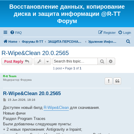
Восстановление данных, копирование
диска и защита информации @R-TT
Форум
FAQ
Register
Login
S
Home
Форумы R-TT
ЗАЩИТА ПЕРСОНАЛЬНЫХ ДАННЫХ И БЕЗОПАСНОСТЬ
Удаление Информации с Диска
e
R-Wipe&Clean 20.0.2565
a
Search
Advanced s
Post Reply
r
1 post • Page
1
of
1
c
R-tt Team
h
Модератор Форума
R-Wipe&Clean 20.0.2565
P
15 Jun 2026, 18:16
o
s
Доступен новый билд
R-Wipe&Clean
для скачивания.
t
Новые фичи
Раздел Program Traces
Были добавлены следующие пункты:
+ 2 новых приложения: Antigravity и Inpaint;