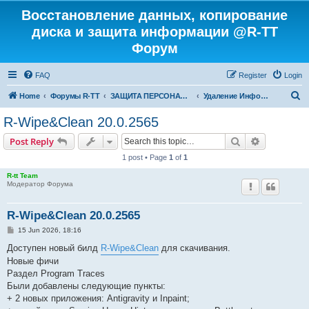
Восстановление данных, копирование
диска и защита информации @R-TT
Форум
FAQ
Register
Login
S
Home
Форумы R-TT
ЗАЩИТА ПЕРСОНАЛЬНЫХ ДАННЫХ И БЕЗОПАСНОСТЬ
Удаление Информации с Диска
e
R-Wipe&Clean 20.0.2565
a
Search
Advanced s
Post Reply
r
1 post • Page
1
of
1
c
R-tt Team
h
Модератор Форума
R-Wipe&Clean 20.0.2565
P
15 Jun 2026, 18:16
o
s
Доступен новый билд
R-Wipe&Clean
для скачивания.
t
Новые фичи
Раздел Program Traces
Были добавлены следующие пункты:
+ 2 новых приложения: Antigravity и Inpaint;