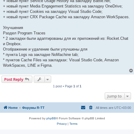
+ новый пункт Service Usage History на закладку Battle.net;
+ новый пункт Media Engagement Statistics на закладку OneDrive;
+ новый пункт Cookies на закладку Visual Studio Code;
+ новый пункт CRX Package Cache на закладку Amazon WorkSpaces.
Улучшения
Раздел Program Traces
* 2 закладки были адаптированы для их приложений из: Rocket.Chat
и Dropbox.
Отображение и удаление были улучшены для
* пункта Logs на закладке NoMachine tab;
* пунктов Cache Files на закладках: Visual Studio Code, Amazon
WorkSpaces, LINE и Figma.
Post Reply
1 post • Page
1
of
1
Jump to
Home
Форумы R-TT
All times are
UTC+03:00
Powered by
phpBB
® Forum Software © phpBB Limited
Privacy
|
Terms