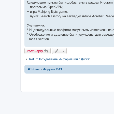
Следующие пункты были добавлены в раздел Program 
+ программа OpenVPN;
+ игра Mahjong Epic game;
+ пункт Search History на закладку Adobe Acrobat Reade
Улучшения:
* Индивидуальные профили могут быть исключены из очи
* Отображение и удаление были улучшены для закладки 
Traces section.
Post Reply
Return to “Удаление Информации с Диска”
Home
Форумы R-TT