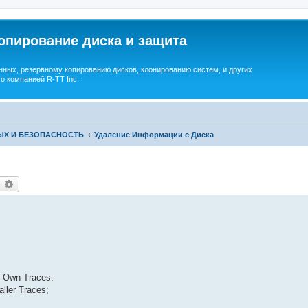
опирование диска и защита
ных, резервному копированию дисков, клонированию систем, и других
о компанией R-TT Inc.
ЫХ И БЕЗОПАСНОСТЬ
Удаление Информации с Диска
earch
Advanced search
 Own Traces:
ller Traces;