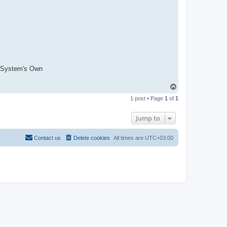
-
t
t
T
e
a
m
 System's Own
T
o
1 post • Page
1
of
1
p
Jump to
Contact us
Delete cookies
All times are
UTC+03:00