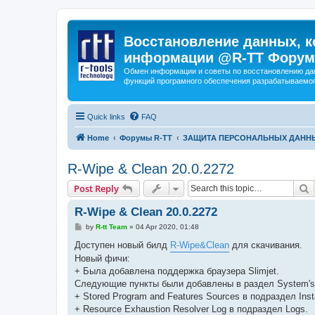
Восстановление данных, к
информации @R-TT Форум
Обмен информации и советы по восстановлению дан
функций програмного обеспечения разрабатываемог
Quick links
FAQ
Home
Форумы R-TT
ЗАЩИТА ПЕРСОНАЛЬНЫХ ДАНН
R-Wipe & Clean 20.0.2272
S
Post Reply
R-Wipe & Clean 20.0.2272
P
by
R-tt Team
»
04 Apr 2020, 01:48
o
s
Доступен новый билд
R-Wipe&Clean
для скачивания.
t
Новый фичи:
+ Была добавлена поддержка браузера Slimjet.
Следующие пункты были добавлены в раздел System's
+ Stored Program and Features Sources в подраздел Insta
+ Resource Exhaustion Resolver Log в подраздел Logs.