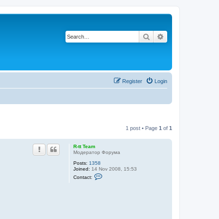
Search
Advanced search
Register
Login
1 post • Page
1
of
1
R-tt Team
Модератор Форума
Posts:
1358
Joined:
14 Nov 2008, 15:53
C
Contact:
o
n
t
a
c
t
R