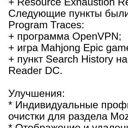
+ Resource Exhaustion R
Следующие пункты были
Program Traces:
+ программа OpenVPN;
+ игра Mahjong Epic gam
+ пункт Search History н
Reader DC.
Улучшения:
* Индивидуальные профи
очистки для раздела Mozil
* Отображение и удале