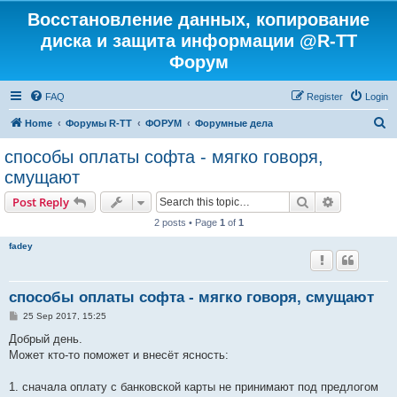
Восстановление данных, копирование
диска и защита информации @R-TT
Форум
FAQ
Register
Login
S
Home
Форумы R-TT
ФОРУМ
Форумные дела
e
способы оплаты софта - мягко говоря,
a
смущают
r
Search
Advanced s
Post Reply
c
2 posts • Page
1
of
1
h
fadey
способы оплаты софта - мягко говоря, смущают
P
25 Sep 2017, 15:25
o
s
Добрый день.
t
Может кто-то поможет и внесёт ясность:
1. сначала оплату с банковской карты не принимают под предлогом