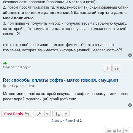
безопасности проводки (пробовал и мастер и визу);
2. потом просят прислать "для надёжности" (?) сканированный бланк
абсолютно со всеми данными моей банковской карты и даже с
моей подписью
;
3. при попытке получить инвойс - получаю весьма странную бумагу,
на которой счёт получателя платежа не указан, только свифт и счёт
банка...?!
как-то это всё попахивает - может фишинг (?), что за ляпы от
компании, которая занимается информационной безопасностью?!
Alt
Модератор Форума
Re: способы оплаты софта - мягко говоря, смущают
P
26 Sep 2017, 00:38
o
s
Можно мне e-mail на который покупался софт и напрямую или через
t
реселлера? raptorbck (at) gmail (dot) com
Post Reply
2 posts • Page
1
of
1
Jump to