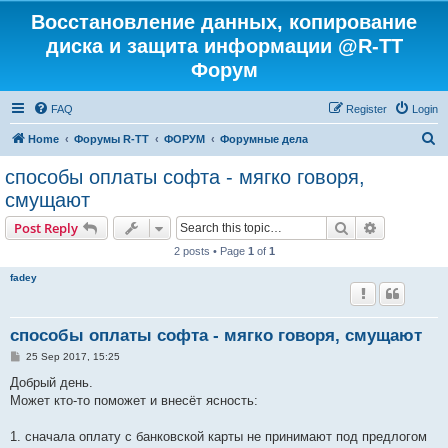
Восстановление данных, копирование
диска и защита информации @R-TT
Форум
FAQ
Register
Login
S
Home
Форумы R-TT
ФОРУМ
Форумные дела
e
способы оплаты софта - мягко говоря,
a
смущают
r
Search
Advanced s
Post Reply
c
2 posts • Page
1
of
1
h
fadey
способы оплаты софта - мягко говоря, смущают
P
25 Sep 2017, 15:25
o
s
Добрый день.
t
Может кто-то поможет и внесёт ясность:
1. сначала оплату с банковской карты не принимают под предлогом