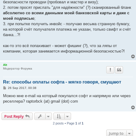
безопасности проводки (пробовал и мастер и визу);
2. потом просят прислать "для надёжности" (?) сканированный бланк
абсолютно со всеми данными моей банковской карты и даже с
моей подписью
;
3. при попытке получить инвойс - получаю весьма странную бумагу,
на которой счёт получателя платежа не указан, только свифт и счёт
банка...?!
как-то это всё попахивает - может фишинг (?), что за ляпы от
компании, которая занимается информационной безопасностью?!
Alt
Модератор Форума
Re: способы оплаты софта - мягко говоря, смущают
P
26 Sep 2017, 00:38
o
s
Можно мне e-mail на который покупался софт и напрямую или через
t
реселлера? raptorbck (at) gmail (dot) com
Post Reply
2 posts • Page
1
of
1
Jump to