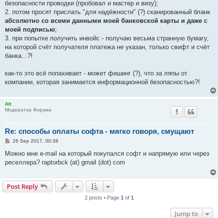
безопасности проводки (пробовал и мастер и визу);
2. потом просят прислать "для надёжности" (?) сканированный бланк
абсолютно со всеми данными моей банковской карты и даже с
моей подписью
;
3. при попытке получить инвойс - получаю весьма странную бумагу,
на которой счёт получателя платежа не указан, только свифт и счёт
банка...?!
как-то это всё попахивает - может фишинг (?), что за ляпы от
компании, которая занимается информационной безопасностью?!
Alt
Модератор Форума
Re: способы оплаты софта - мягко говоря, смущают
P
26 Sep 2017, 00:38
o
s
Можно мне e-mail на который покупался софт и напрямую или через
t
реселлера? raptorbck (at) gmail (dot) com
Post Reply
2 posts • Page
1
of
1
Jump to