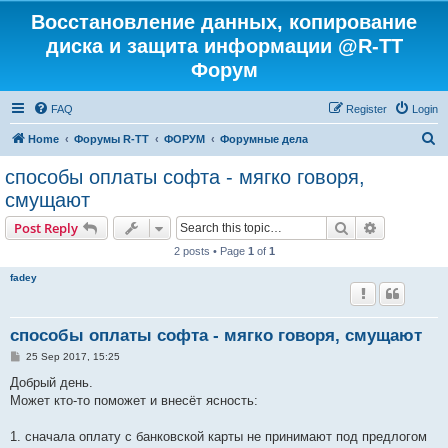
Восстановление данных, копирование
диска и защита информации @R-TT
Форум
FAQ
Register
Login
S
Home
Форумы R-TT
ФОРУМ
Форумные дела
e
способы оплаты софта - мягко говоря,
a
смущают
r
Search
Advanced s
Post Reply
c
2 posts • Page
1
of
1
h
fadey
способы оплаты софта - мягко говоря, смущают
P
25 Sep 2017, 15:25
o
s
Добрый день.
t
Может кто-то поможет и внесёт ясность:
1. сначала оплату с банковской карты не принимают под предлогом