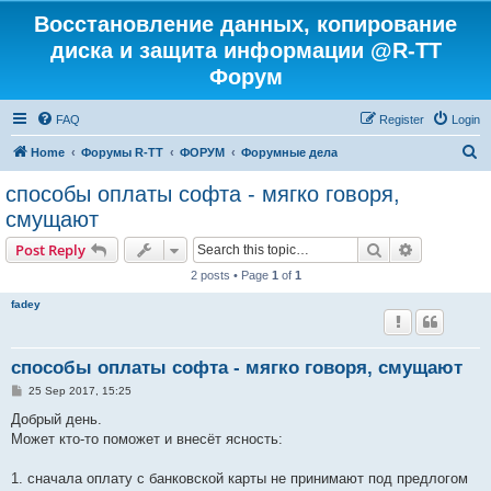
Восстановление данных, копирование
диска и защита информации @R-TT
Форум
FAQ
Register
Login
S
Home
Форумы R-TT
ФОРУМ
Форумные дела
e
способы оплаты софта - мягко говоря,
a
смущают
r
Search
Advanced s
Post Reply
c
2 posts • Page
1
of
1
h
fadey
способы оплаты софта - мягко говоря, смущают
P
25 Sep 2017, 15:25
o
s
Добрый день.
t
Может кто-то поможет и внесёт ясность:
1. сначала оплату с банковской карты не принимают под предлогом