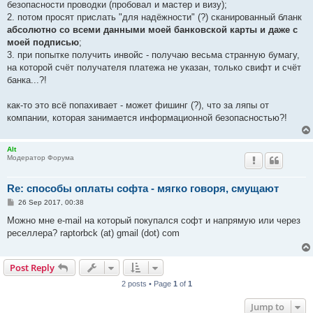
безопасности проводки (пробовал и мастер и визу);
2. потом просят прислать "для надёжности" (?) сканированный бланк
абсолютно со всеми данными моей банковской карты и даже с
моей подписью
;
3. при попытке получить инвойс - получаю весьма странную бумагу,
на которой счёт получателя платежа не указан, только свифт и счёт
банка...?!
как-то это всё попахивает - может фишинг (?), что за ляпы от
компании, которая занимается информационной безопасностью?!
Alt
Модератор Форума
Re: способы оплаты софта - мягко говоря, смущают
P
26 Sep 2017, 00:38
o
s
Можно мне e-mail на который покупался софт и напрямую или через
t
реселлера? raptorbck (at) gmail (dot) com
Post Reply
2 posts • Page
1
of
1
Jump to