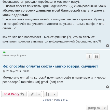
безопасности проводки (пробовал и мастер и визу);
2. потом просят прислать "для надёжности" (?) сканированный бланк
абсолютно со всеми данными моей банковской карты и даже с
моей подписью
;
3. при попытке получить инвойс - получаю весьма странную бумагу,
на которой счёт получателя платежа не указан, только свифт и счёт
банка...?!
как-то это всё попахивает - может фишинг (?), что за ляпы от
компании, которая занимается информационной безопасностью?!
Alt
Модератор Форума
Re: способы оплаты софта - мягко говоря, смущают
P
26 Sep 2017, 00:38
o
s
Можно мне e-mail на который покупался софт и напрямую или через
t
реселлера? raptorbck (at) gmail (dot) com
Post Reply
2 posts • Page
1
of
1
Jump to