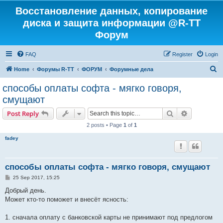
Восстановление данных, копирование
диска и защита информации @R-TT
Форум
FAQ
Register
Login
S
Home
Форумы R-TT
ФОРУМ
Форумные дела
e
способы оплаты софта - мягко говоря,
a
смущают
r
Search
Advanced s
Post Reply
c
2 posts • Page
1
of
1
h
fadey
способы оплаты софта - мягко говоря, смущают
P
25 Sep 2017, 15:25
o
s
Добрый день.
t
Может кто-то поможет и внесёт ясность:
1. сначала оплату с банковской карты не принимают под предлогом