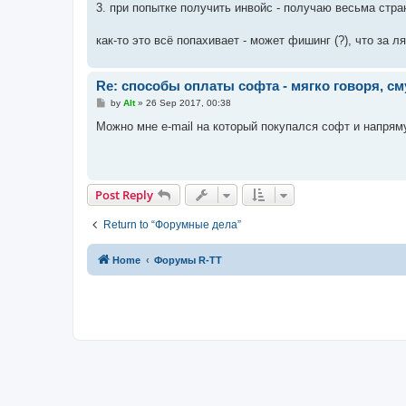
3. при попытке получить инвойс - получаю весьма стран
как-то это всё попахивает - может фишинг (?), что за
Re: способы оплаты софта - мягко говоря, с
P
by
Alt
»
26 Sep 2017, 00:38
o
s
Можно мне e-mail на который покупался софт и напрямую
t
Post Reply
Return to “Форумные дела”
Home
Форумы R-TT