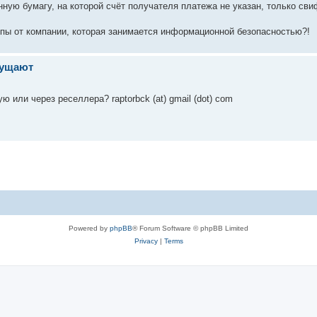
ную бумагу, на которой счёт получателя платежа не указан, только свифт
 ляпы от компании, которая занимается информационной безопасностью?!
мущают
 или через реселлера? raptorbck (at) gmail (dot) com
Powered by
phpBB
® Forum Software © phpBB Limited
Privacy
|
Terms