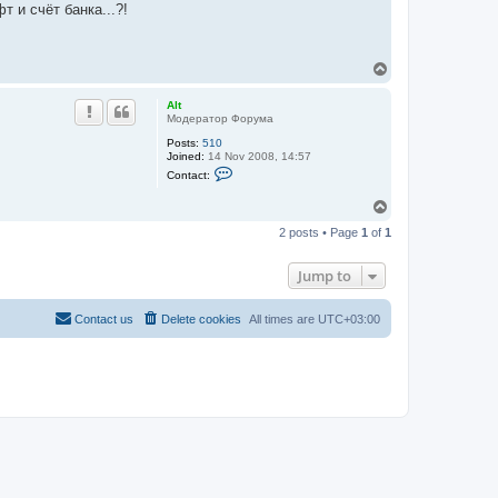
 и счёт банка...?!
T
o
p
Alt
Модератор Форума
Posts:
510
Joined:
14 Nov 2008, 14:57
C
Contact:
o
n
T
t
o
a
2 posts • Page
1
of
1
c
p
t
A
Jump to
l
t
Contact us
Delete cookies
All times are
UTC+03:00