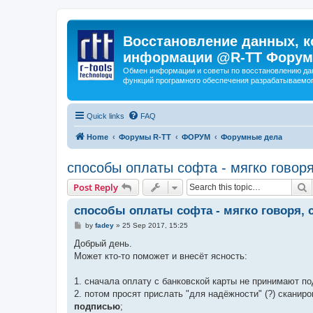
Восстановление данных, к
информации @R-TT Форум
Обмен информации и советы по восстановлению дан
функций програмного обеспечения разрабатываемог
Quick links
FAQ
Home
Форумы R-TT
ФОРУМ
Форумные дела
способы оплаты софта - мягко говор
S
Post Reply
способы оплаты софта - мягко говоря,
P
by
fadey
»
25 Sep 2017, 15:25
o
s
Добрый день.
t
Может кто-то поможет и внесёт ясность:
1. сначала оплату с банковской карты не принимают по
2. потом просят прислать "для надёжности" (?) сканир
подписью
;