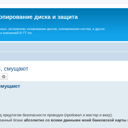
опирование диска и защита
ных, резервному копированию дисков, клонированию систем, и других
о компанией R-TT Inc.
я, смущают
earch
Advanced search
 смущают
д предлогом безопасности проводки (пробовал и мастер и визу);
ованный бланк
абсолютно со всеми данными моей банковской карты 