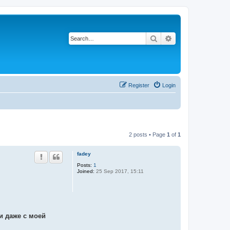
Search
Advanced search
Register
Login
2 posts • Page
1
of
1
fadey
Posts:
1
Joined:
25 Sep 2017, 15:11
и даже с моей