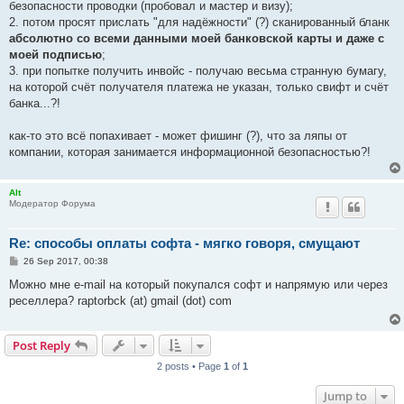
безопасности проводки (пробовал и мастер и визу);
2. потом просят прислать "для надёжности" (?) сканированный бланк
абсолютно со всеми данными моей банковской карты и даже с
моей подписью
;
3. при попытке получить инвойс - получаю весьма странную бумагу,
на которой счёт получателя платежа не указан, только свифт и счёт
банка...?!
как-то это всё попахивает - может фишинг (?), что за ляпы от
компании, которая занимается информационной безопасностью?!
Alt
Модератор Форума
Re: способы оплаты софта - мягко говоря, смущают
P
26 Sep 2017, 00:38
o
s
Можно мне e-mail на который покупался софт и напрямую или через
t
реселлера? raptorbck (at) gmail (dot) com
Post Reply
2 posts • Page
1
of
1
Jump to