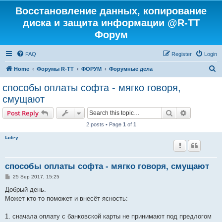
Восстановление данных, копирование
диска и защита информации @R-TT
Форум
FAQ
Register
Login
S
Home
Форумы R-TT
ФОРУМ
Форумные дела
e
способы оплаты софта - мягко говоря,
a
смущают
r
Search
Advanced s
Post Reply
c
2 posts • Page
1
of
1
h
fadey
способы оплаты софта - мягко говоря, смущают
P
25 Sep 2017, 15:25
o
s
Добрый день.
t
Может кто-то поможет и внесёт ясность:
1. сначала оплату с банковской карты не принимают под предлогом