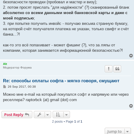
безопасности проводки (пробовал и мастер и визу);
2. потом просят прислать "для надёжности" (?) сканированный бланк
абсолютно со всеми данными моей банковской карты и даже с
моей подписью
;
3. при попытке получить инвойс - получаю весьма странную бумагу,
на которой счёт получателя платежа не указан, только свифт и счёт
банка...?!
как-то это всё попахивает - может фишинг (?), что за ляпы от
компании, которая занимается информационной безопасностью?!
Alt
Модератор Форума
Re: способы оплаты софта - мягко говоря, смущают
P
26 Sep 2017, 00:38
o
s
Можно мне e-mail на который покупался софт и напрямую или через
t
реселлера? raptorbck (at) gmail (dot) com
Post Reply
2 posts • Page
1
of
1
Jump to