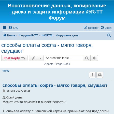
Восстановление данных, копирование
диска и защита информации @R-TT
Форум
FAQ
Register
Login
S
Home
Форумы R-TT
ФОРУМ
Форумные дела
e
способы оплаты софта - мягко говоря,
a
смущают
r
Search
Advanced s
Post Reply
c
2 posts • Page
1
of
1
h
fadey
способы оплаты софта - мягко говоря, смущают
P
25 Sep 2017, 15:25
o
s
Добрый день.
t
Может кто-то поможет и внесёт ясность:
1. сначала оплату с банковской карты не принимают под предлогом