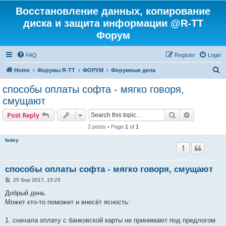
Восстановление данных, копирование
диска и защита информации @R-TT
Форум
FAQ
Register
Login
S
Home
Форумы R-TT
ФОРУМ
Форумные дела
e
способы оплаты софта - мягко говоря,
a
смущают
r
Search
Advanced s
Post Reply
c
2 posts • Page
1
of
1
h
fadey
способы оплаты софта - мягко говоря, смущают
P
25 Sep 2017, 15:25
o
s
Добрый день.
t
Может кто-то поможет и внесёт ясность:
1. сначала оплату с банковской карты не принимают под предлогом