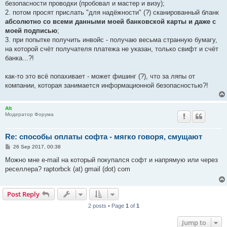
безопасности проводки (пробовал и мастер и визу);
2. потом просят прислать "для надёжности" (?) сканированный бланк
абсолютно со всеми данными моей банковской карты и даже с
моей подписью
;
3. при попытке получить инвойс - получаю весьма странную бумагу,
на которой счёт получателя платежа не указан, только свифт и счёт
банка...?!
как-то это всё попахивает - может фишинг (?), что за ляпы от
компании, которая занимается информационной безопасностью?!
Alt
Модератор Форума
Re: способы оплаты софта - мягко говоря, смущают
P
26 Sep 2017, 00:38
o
s
Можно мне e-mail на который покупался софт и напрямую или через
t
реселлера? raptorbck (at) gmail (dot) com
Post Reply
2 posts • Page
1
of
1
Jump to