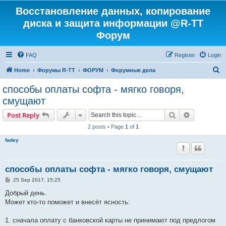
Восстановление данных, копирование
диска и защита информации @R-TT
Форум
FAQ
Register
Login
S
Home
Форумы R-TT
ФОРУМ
Форумные дела
e
способы оплаты софта - мягко говоря,
a
смущают
r
Search
Advanced s
Post Reply
c
2 posts • Page
1
of
1
h
fadey
способы оплаты софта - мягко говоря, смущают
P
25 Sep 2017, 15:25
o
s
Добрый день.
t
Может кто-то поможет и внесёт ясность:
1. сначала оплату с банковской карты не принимают под предлогом