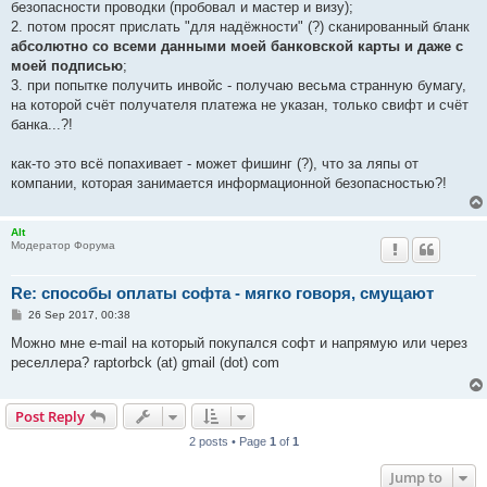
безопасности проводки (пробовал и мастер и визу);
2. потом просят прислать "для надёжности" (?) сканированный бланк
абсолютно со всеми данными моей банковской карты и даже с
моей подписью
;
3. при попытке получить инвойс - получаю весьма странную бумагу,
на которой счёт получателя платежа не указан, только свифт и счёт
банка...?!
как-то это всё попахивает - может фишинг (?), что за ляпы от
компании, которая занимается информационной безопасностью?!
Alt
Модератор Форума
Re: способы оплаты софта - мягко говоря, смущают
P
26 Sep 2017, 00:38
o
s
Можно мне e-mail на который покупался софт и напрямую или через
t
реселлера? raptorbck (at) gmail (dot) com
Post Reply
2 posts • Page
1
of
1
Jump to