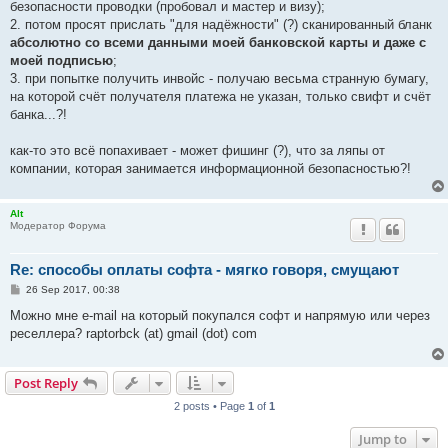
безопасности проводки (пробовал и мастер и визу);
2. потом просят прислать "для надёжности" (?) сканированный бланк
абсолютно со всеми данными моей банковской карты и даже с
моей подписью
;
3. при попытке получить инвойс - получаю весьма странную бумагу,
на которой счёт получателя платежа не указан, только свифт и счёт
банка...?!
как-то это всё попахивает - может фишинг (?), что за ляпы от
компании, которая занимается информационной безопасностью?!
Alt
Модератор Форума
Re: способы оплаты софта - мягко говоря, смущают
P
26 Sep 2017, 00:38
o
s
Можно мне e-mail на который покупался софт и напрямую или через
t
реселлера? raptorbck (at) gmail (dot) com
Post Reply
2 posts • Page
1
of
1
Jump to