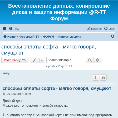
Восстановление данных, копирование
диска и защита информации @R-TT
Форум
FAQ
Register
Login
S
Home
Форумы R-TT
ФОРУМ
Форумные дела
e
способы оплаты софта - мягко говоря,
a
смущают
r
Search
Advanced s
Post Reply
c
2 posts • Page
1
of
1
h
fadey
способы оплаты софта - мягко говоря, смущают
P
25 Sep 2017, 15:25
o
s
Добрый день.
t
Может кто-то поможет и внесёт ясность:
1. сначала оплату с банковской карты не принимают под предлогом