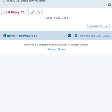
Спасибо за ваше понимание.
Post Reply
1 post • Page
1
of
1
Jump to
Home
Форумы R-TT
All times are
UTC+03:00
Powered by
phpBB
® Forum Software © phpBB Limited
Privacy
|
Terms