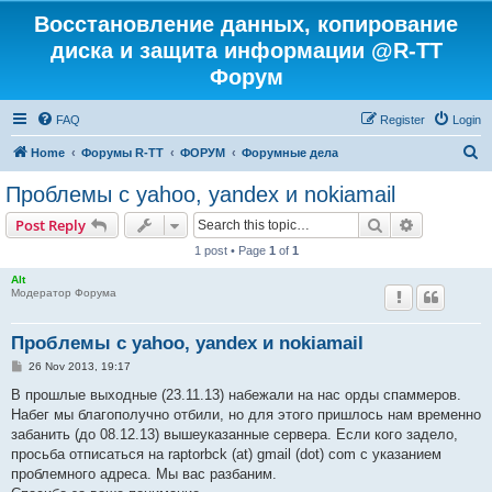
Восстановление данных, копирование
диска и защита информации @R-TT
Форум
FAQ
Register
Login
S
Home
Форумы R-TT
ФОРУМ
Форумные дела
e
Проблемы с yahoo, yandex и nokiamail
a
Search
Advanced s
Post Reply
r
1 post • Page
1
of
1
c
Alt
h
Модератор Форума
Проблемы с yahoo, yandex и nokiamail
P
26 Nov 2013, 19:17
o
s
В прошлые выходные (23.11.13) набежали на нас орды спаммеров.
t
Набег мы благополучно отбили, но для этого пришлось нам временно
забанить (до 08.12.13) вышеуказанные сервера. Если кого задело,
просьба отписаться на raptorbck (at) gmail (dot) com с указанием
проблемного адреса. Мы вас разбаним.