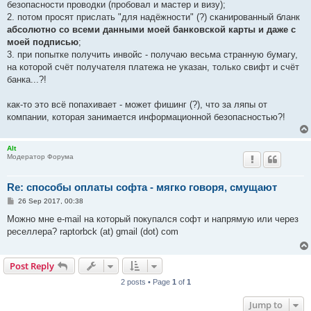
безопасности проводки (пробовал и мастер и визу);
2. потом просят прислать "для надёжности" (?) сканированный бланк
абсолютно со всеми данными моей банковской карты и даже с
моей подписью
;
3. при попытке получить инвойс - получаю весьма странную бумагу,
на которой счёт получателя платежа не указан, только свифт и счёт
банка...?!
как-то это всё попахивает - может фишинг (?), что за ляпы от
компании, которая занимается информационной безопасностью?!
Alt
Модератор Форума
Re: способы оплаты софта - мягко говоря, смущают
P
26 Sep 2017, 00:38
o
s
Можно мне e-mail на который покупался софт и напрямую или через
t
реселлера? raptorbck (at) gmail (dot) com
Post Reply
2 posts • Page
1
of
1
Jump to