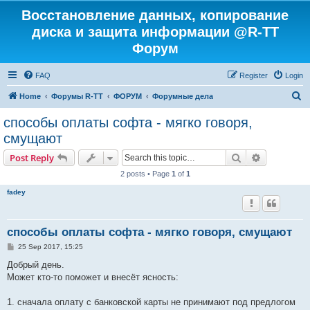
Восстановление данных, копирование
диска и защита информации @R-TT
Форум
FAQ
Register
Login
S
Home
Форумы R-TT
ФОРУМ
Форумные дела
e
способы оплаты софта - мягко говоря,
a
смущают
r
Search
Advanced s
Post Reply
c
2 posts • Page
1
of
1
h
fadey
способы оплаты софта - мягко говоря, смущают
P
25 Sep 2017, 15:25
o
s
Добрый день.
t
Может кто-то поможет и внесёт ясность:
1. сначала оплату с банковской карты не принимают под предлогом