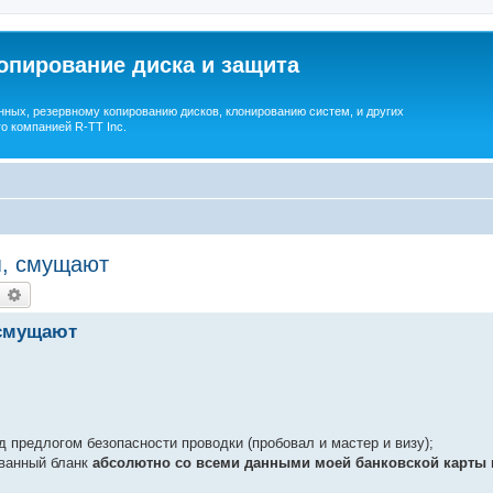
опирование диска и защита
ных, резервному копированию дисков, клонированию систем, и других
о компанией R-TT Inc.
я, смущают
earch
Advanced search
 смущают
д предлогом безопасности проводки (пробовал и мастер и визу);
ованный бланк
абсолютно со всеми данными моей банковской карты 