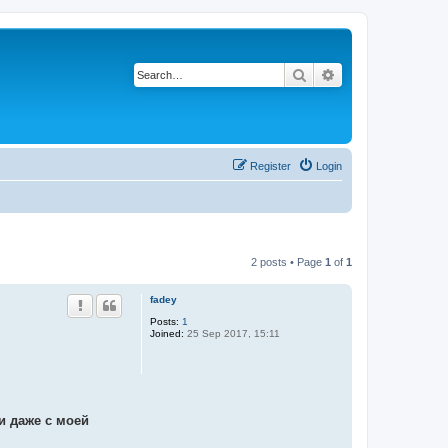
Search
Advanced search
Register
Login
2 posts • Page
1
of
1
fadey
Posts:
1
Joined:
25 Sep 2017, 15:11
и даже с моей