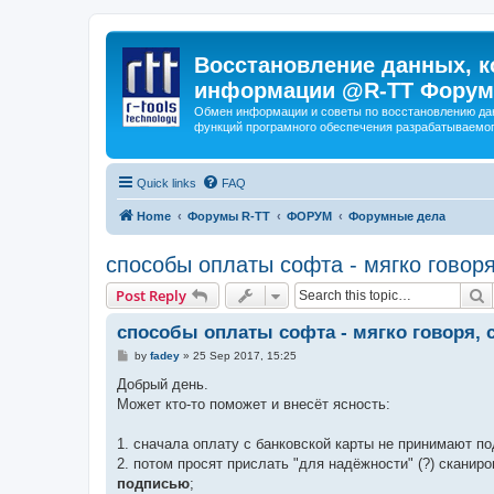
Восстановление данных, к
информации @R-TT Форум
Обмен информации и советы по восстановлению дан
функций програмного обеспечения разрабатываемог
Quick links
FAQ
Home
Форумы R-TT
ФОРУМ
Форумные дела
способы оплаты софта - мягко говор
S
Post Reply
способы оплаты софта - мягко говоря,
P
by
fadey
»
25 Sep 2017, 15:25
o
s
Добрый день.
t
Может кто-то поможет и внесёт ясность:
1. сначала оплату с банковской карты не принимают по
2. потом просят прислать "для надёжности" (?) сканир
подписью
;