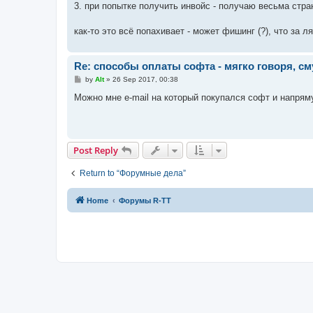
3. при попытке получить инвойс - получаю весьма стран
как-то это всё попахивает - может фишинг (?), что за
Re: способы оплаты софта - мягко говоря, с
P
by
Alt
»
26 Sep 2017, 00:38
o
s
Можно мне e-mail на который покупался софт и напрямую
t
Post Reply
Return to “Форумные дела”
Home
Форумы R-TT