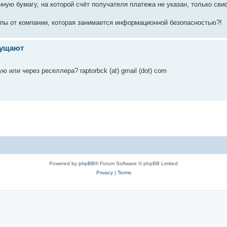
ную бумагу, на которой счёт получателя платежа не указан, только свифт
 ляпы от компании, которая занимается информационной безопасностью?!
мущают
 или через реселлера? raptorbck (at) gmail (dot) com
Powered by
phpBB
® Forum Software © phpBB Limited
Privacy
|
Terms