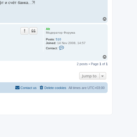
 и счёт банка...?!
T
o
p
Alt
Модератор Форума
Posts:
510
Joined:
14 Nov 2008, 14:57
C
Contact:
o
n
T
t
o
a
2 posts • Page
1
of
1
c
p
t
A
Jump to
l
t
Contact us
Delete cookies
All times are
UTC+03:00