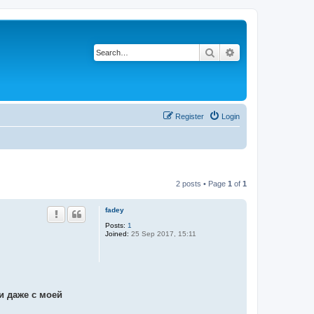
Search
Advanced search
Register
Login
2 posts • Page
1
of
1
fadey
Posts:
1
Joined:
25 Sep 2017, 15:11
и даже с моей