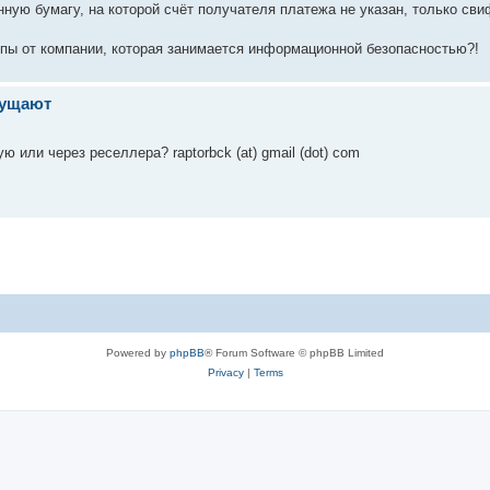
ную бумагу, на которой счёт получателя платежа не указан, только свифт
 ляпы от компании, которая занимается информационной безопасностью?!
мущают
 или через реселлера? raptorbck (at) gmail (dot) com
Powered by
phpBB
® Forum Software © phpBB Limited
Privacy
|
Terms