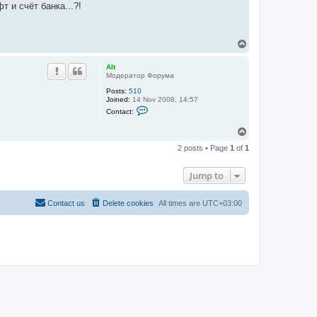
 и счёт банка...?!
T
o
p
Alt
Модератор Форума
Posts:
510
Joined:
14 Nov 2008, 14:57
C
Contact:
o
n
T
t
o
a
2 posts • Page
1
of
1
c
p
t
A
Jump to
l
t
Contact us
Delete cookies
All times are
UTC+03:00