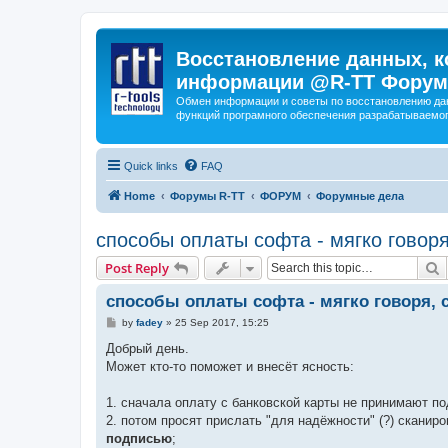
Восстановление данных, к
информации @R-TT Форум
Обмен информации и советы по восстановлению дан
функций програмного обеспечения разрабатываемог
Quick links
FAQ
Home
Форумы R-TT
ФОРУМ
Форумные дела
способы оплаты софта - мягко говор
S
Post Reply
способы оплаты софта - мягко говоря,
P
by
fadey
»
25 Sep 2017, 15:25
o
s
Добрый день.
t
Может кто-то поможет и внесёт ясность:
1. сначала оплату с банковской карты не принимают по
2. потом просят прислать "для надёжности" (?) сканир
подписью
;