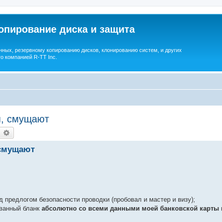
опирование диска и защита
ных, резервному копированию дисков, клонированию систем, и других
о компанией R-TT Inc.
я, смущают
earch
Advanced search
 смущают
д предлогом безопасности проводки (пробовал и мастер и визу);
ованный бланк
абсолютно со всеми данными моей банковской карты 