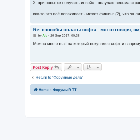
3. при попытке получить инвойс - получаю весьма стран
как-то это всё попахивает - может фишинг (?), что за
Re: способы оплаты софта - мягко говоря, с
P
by
Alt
»
26 Sep 2017, 00:38
o
s
Можно мне e-mail на который покупался софт и напрямую
t
Post Reply
Return to “Форумные дела”
Home
Форумы R-TT