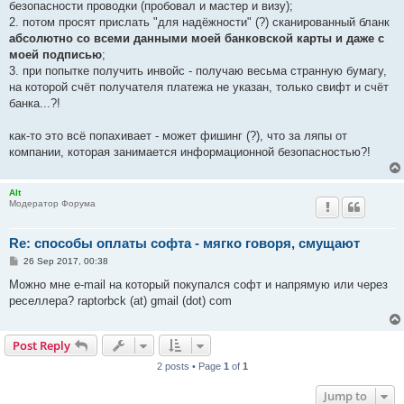
безопасности проводки (пробовал и мастер и визу);
2. потом просят прислать "для надёжности" (?) сканированный бланк
абсолютно со всеми данными моей банковской карты и даже с
моей подписью
;
3. при попытке получить инвойс - получаю весьма странную бумагу,
на которой счёт получателя платежа не указан, только свифт и счёт
банка...?!
как-то это всё попахивает - может фишинг (?), что за ляпы от
компании, которая занимается информационной безопасностью?!
Alt
Модератор Форума
Re: способы оплаты софта - мягко говоря, смущают
P
26 Sep 2017, 00:38
o
s
Можно мне e-mail на который покупался софт и напрямую или через
t
реселлера? raptorbck (at) gmail (dot) com
Post Reply
2 posts • Page
1
of
1
Jump to