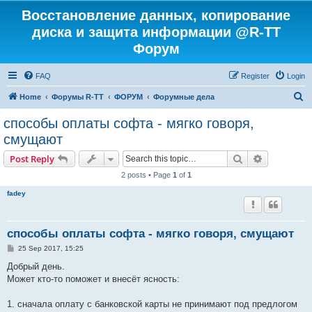
Восстановление данных, копирование
диска и защита информации @R-TT
Форум
FAQ
Register
Login
S
Home
Форумы R-TT
ФОРУМ
Форумные дела
e
способы оплаты софта - мягко говоря,
a
смущают
r
Search
Advanced s
Post Reply
c
2 posts • Page
1
of
1
h
fadey
способы оплаты софта - мягко говоря, смущают
P
25 Sep 2017, 15:25
o
s
Добрый день.
t
Может кто-то поможет и внесёт ясность:
1. сначала оплату с банковской карты не принимают под предлогом