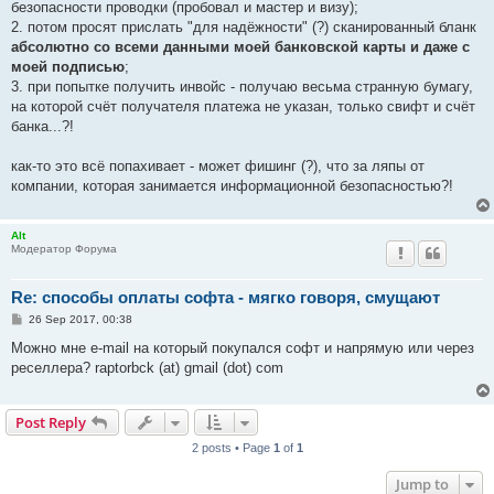
безопасности проводки (пробовал и мастер и визу);
2. потом просят прислать "для надёжности" (?) сканированный бланк
абсолютно со всеми данными моей банковской карты и даже с
моей подписью
;
3. при попытке получить инвойс - получаю весьма странную бумагу,
на которой счёт получателя платежа не указан, только свифт и счёт
банка...?!
как-то это всё попахивает - может фишинг (?), что за ляпы от
компании, которая занимается информационной безопасностью?!
Alt
Модератор Форума
Re: способы оплаты софта - мягко говоря, смущают
P
26 Sep 2017, 00:38
o
s
Можно мне e-mail на который покупался софт и напрямую или через
t
реселлера? raptorbck (at) gmail (dot) com
Post Reply
2 posts • Page
1
of
1
Jump to