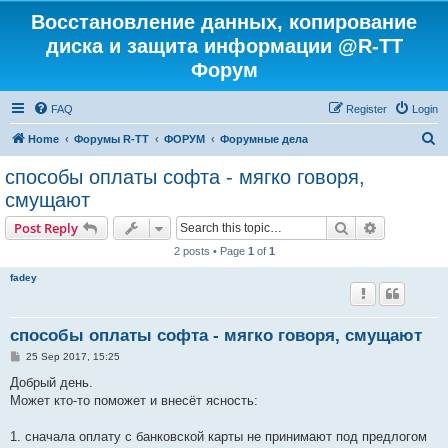
Восстановление данных, копирование
диска и защита информации @R-TT
Форум
FAQ
Register
Login
S
Home
Форумы R-TT
ФОРУМ
Форумные дела
e
способы оплаты софта - мягко говоря,
a
смущают
r
Search
Advanced s
Post Reply
c
2 posts • Page
1
of
1
h
fadey
способы оплаты софта - мягко говоря, смущают
P
25 Sep 2017, 15:25
o
s
Добрый день.
t
Может кто-то поможет и внесёт ясность:
1. сначала оплату с банковской карты не принимают под предлогом