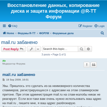
Восстановление данных, копирование
диска и защита информации @R-TT
Форум
FAQ
Register
Login
S
Home
Форумы R-TT
ФОРУМ
Форумные дела
e
mail.ru забанено
a
Search
Advanced s
Post Reply
r
3 posts • Page
1
of
1
c
Alt
h
Модератор Форума
mail.ru забанено
P
18 Sep 2009, 16:01
o
s
Увы. Пришлось это сделать из-за неимоверного количества
t
спаммеров, регистрирующихся с адресами на этом спаммерском
притоне. При этом администрация mail.ru на спам-жалобы никак не
реагирует. Если все-таки вам очень нужно использовать ваш адрес
на mail.ru , пишите мне, я ваш адрес разблокирую.