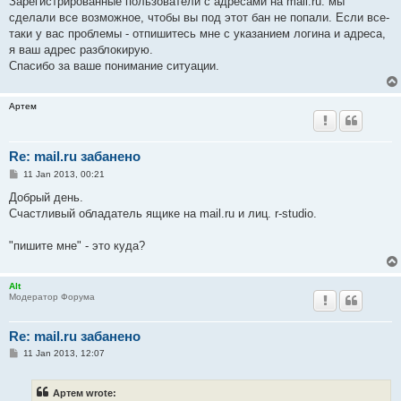
Зарегистрированные пользователи с адресами на mail.ru: мы
сделали все возможное, чтобы вы под этот бан не попали. Если все-
таки у вас проблемы - отпишитесь мне с указанием логина и адреса,
я ваш адрес разблокирую.
Спасибо за ваше понимание ситуации.
Артем
Re: mail.ru забанено
P
11 Jan 2013, 00:21
o
s
Добрый день.
t
Счастливый обладатель ящике на mail.ru и лиц. r-studio.
"пишите мне" - это куда?
Alt
Модератор Форума
Re: mail.ru забанено
P
11 Jan 2013, 12:07
o
s
t
Артем wrote: