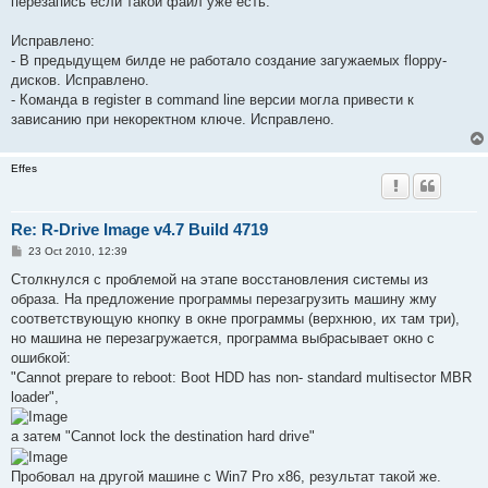
перезапись если такой файл уже есть.
Исправлено:
- В предыдущем билде не работало создание загужаемых floppy-
дисков. Исправлено.
- Команда в register в command line версии могла привести к
зависанию при некоректном ключе. Исправлено.
Effes
Re: R-Drive Image v4.7 Build 4719
P
23 Oct 2010, 12:39
o
s
Столкнулся с проблемой на этапе восстановления системы из
t
образа. На предложение программы перезагрузить машину жму
соответствующую кнопку в окне программы (верхнюю, их там три),
но машина не перезагружается, программа выбрасывает окно с
ошибкой:
"Cannot prepare to reboot: Boot HDD has non- standard multisector MBR
loader",
а затем "Cannot lock the destination hard drive"
Пробовал на другой машине с Win7 Pro x86, результат такой же.