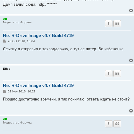
t
Дамп залил сюда: http://******
Alt
Модератор Форума
Re: R-Drive Image v4.7 Build 4719
P
28 Oct 2010, 18:04
o
s
Cсылку я отправил в техподдержку, а тут ее потер. Во избежание.
t
Effes
Re: R-Drive Image v4.7 Build 4719
P
02 Nov 2010, 10:27
o
s
Прошло достаточно времени, я так понимаю, ответа ждать не стоит?
t
Alt
Модератор Форума