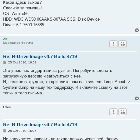
Какой здесь выход?
Спасибо за помощь!
OS: Win7 x86
HDD: WDC WD50 00AAKS-007AA SCSI Disk Device
Driver: 6.1.7600.16385
Alt
Модератор Форума
Re: R-Drive Image v4.7 Build 4719
P
25 Oct 2010, 16:52
o
s
Это у вас нестандартный загрузчик. Попробуйте сделать
t
загрузочную версию и загрузиться с нее.
И, если не затруднит, то пришлите нам ваш system dump: About ->
System dump на нашу техподдержку. И включите ссылку на этот
топик в тело письма.
Effes
Re: R-Drive Image v4.7 Build 4719
P
28 Oct 2010, 16:25
o
s
Не получается написать на техподдержку через веб- форму.