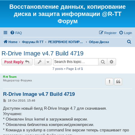
Восстановление данных, копирование
диска и защита информации @R-TT
Форум
FAQ
Register
Login
S
Home
Форумы R-TT
РЕЗЕРВНОЕ КОПИРОВАНИЕ И ВОССТАНОВЛЕНИЕ СИСТЕМ
Образ Диска
e
R-Drive Image v4.7 Build 4719
a
Search
Advanced s
Post Reply
r
7 posts • Page
1
of
1
c
R-tt Team
h
Модератор Форума
R-Drive Image v4.7 Build 4719
P
18 Oct 2010, 15:46
o
s
Доступен новый билд R-Drive Image 4.7 для скачивания.
t
Улучшено:
* Обновлен linux kernel в загружаемой версии.
* Обновлена библиотека компресии/декомпресии.
* Команда в sysdump в command line версии теперь спрашивает про