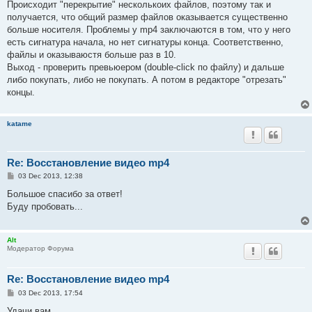
Происходит "перекрытие" несколькоих файлов, поэтому так и
получается, что общий размер файлов оказывается существенно
больше носителя. Проблемы у mp4 заключаются в том, что у него
есть сигнатура начала, но нет сигнатуры конца. Соответственно,
файлы и оказываюстя больше раз в 10.
Выход - проверить превьюером (double-click по файлу) и дальше
либо покупать, либо не покупать. А потом в редакторе "отрезать"
концы.
katame
Re: Восстановление видео mp4
P
03 Dec 2013, 12:38
o
s
Большое спасибо за ответ!
t
Буду пробовать...
Alt
Модератор Форума
Re: Восстановление видео mp4
P
03 Dec 2013, 17:54
o
s
Удачи вам.