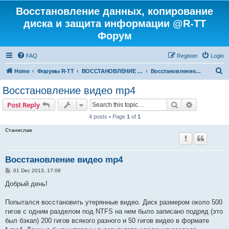
Восстановление данных, копирование
диска и защита информации @R-TT
Форум
FAQ
Register
Login
S
Home
Форумы R-TT
ВОССТАНОВЛЕНИЕ ДАННЫХ И УДАЛЕННЫХ ФАЙЛОВ
Восстановление данных
e
Восстановление видео mp4
a
Search
Advanced s
Post Reply
r
4 posts • Page
1
of
1
c
Станислав
h
Восстановление видео mp4
P
01 Dec 2013, 17:06
o
s
Добрый день!
t
Попытался восстановить утерянные видео. Диск размером около 500
гигов с одним разделом под NTFS на нем было записано подряд (это
был бэкап) 200 гигов всякого разного и 50 гигов видео в формате