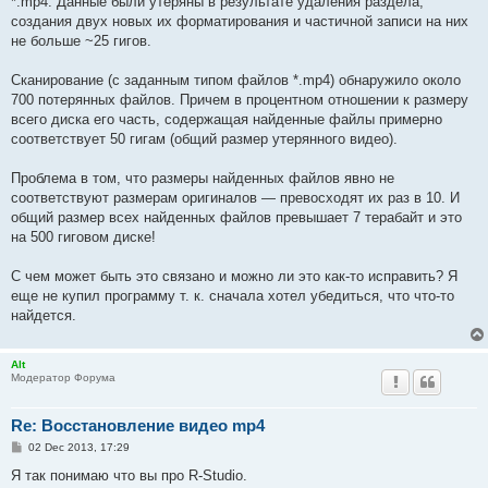
*.mp4. Данные были утеряны в результате удаления раздела,
создания двух новых их форматирования и частичной записи на них
не больше ~25 гигов.
Сканирование (с заданным типом файлов *.mp4) обнаружило около
700 потерянных файлов. Причем в процентном отношении к размеру
всего диска его часть, содержащая найденные файлы примерно
соответствует 50 гигам (общий размер утерянного видео).
Проблема в том, что размеры найденных файлов явно не
соответствуют размерам оригиналов — превосходят их раз в 10. И
общий размер всех найденных файлов превышает 7 терабайт и это
на 500 гиговом диске!
С чем может быть это связано и можно ли это как-то исправить? Я
еще не купил программу т. к. сначала хотел убедиться, что что-то
найдется.
Alt
Модератор Форума
Re: Восстановление видео mp4
P
02 Dec 2013, 17:29
o
s
Я так понимаю что вы про R-Studio.
t