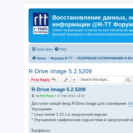
Восстановление данных, к
информации @R-TT Форум
Обмен информации и советы по восстановлению дан
функций програмного обеспечения разрабатываемог
Quick links
FAQ
Home
Форумы R-TT
РЕЗЕРВНОЕ КОПИРОВАНИЕ И В
R-Drive Image 5.2.5209
S
Post Reply
R-Drive Image 5.2.5209
P
by
R-tt Team
»
17 Feb 2014, 18:11
o
s
Доступен новый билд R-Drive Image для скачивания. (
h
t
Улучшения:
* Linux kernel 3.13.1 в загрузочной версии.
* Улучшенная графическая подсистема в загрузочной в
Багфиксы: