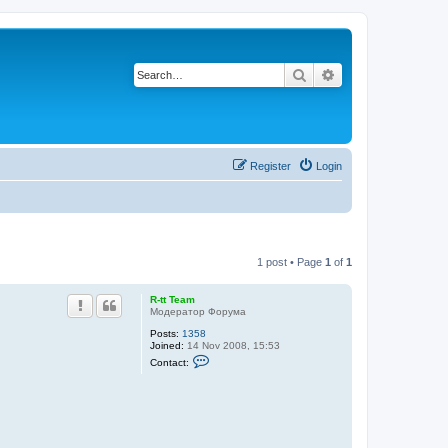
Search
Advanced search
Register
Login
1 post • Page
1
of
1
R-tt Team
Модератор Форума
Posts:
1358
Joined:
14 Nov 2008, 15:53
C
Contact:
o
n
t
a
c
t
R