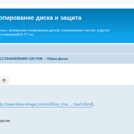
опирование диска и защита
ных, резервному копированию дисков, клонированию систем, и других
о компанией R-TT Inc.
ОССТАНОВЛЕНИЕ СИСТЕМ
Образ Диска
earch
Advanced search
ttp://www.drive-image.com/ru/Drive_Ima ... load.shtml
).
ерсии.