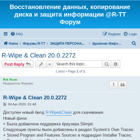
Восстановление данных, копирование
диска и защита информации @R-TT
Форум
FAQ
Register
Login
S
Home
Форумы R-TT
ЗАЩИТА ПЕРСОНАЛЬНЫХ ДАННЫХ И БЕЗОПАСНОСТЬ
Удаление Информации с Диска
e
R-Wipe & Clean 20.0.2272
a
Search
Advanced s
Post Reply
r
1 post • Page
1
of
1
c
R-tt Team
h
Модератор Форума
R-Wipe & Clean 20.0.2272
P
04 Apr 2020, 01:48
o
s
Доступен новый билд
R-Wipe&Clean
для скачивания.
t
Новый фичи:
+ Была добавлена поддержка браузера Slimjet.
Следующие пункты были добавлены в раздел System's Own Traces:
+ Stored Program and Features Sources в подраздел Installer Traces;