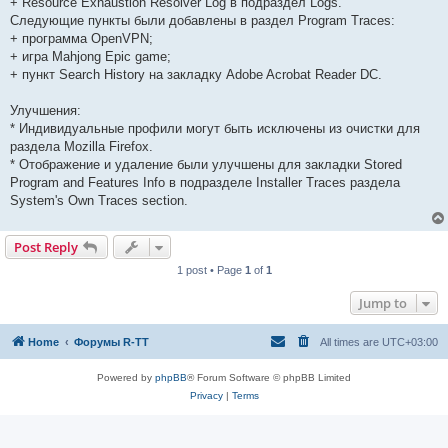
+ Resource Exhaustion Resolver Log в подраздел Logs.
Следующие пункты были добавлены в раздел Program Traces:
+ программа OpenVPN;
+ игра Mahjong Epic game;
+ пункт Search History на закладку Adobe Acrobat Reader DC.
Улучшения:
* Индивидуальные профили могут быть исключены из очистки для
раздела Mozilla Firefox.
* Отображение и удаление были улучшены для закладки Stored
Program and Features Info в подразделе Installer Traces раздела
System's Own Traces section.
Post Reply
1 post • Page
1
of
1
Jump to
Home
Форумы R-TT
All times are
UTC+03:00
Powered by
phpBB
® Forum Software © phpBB Limited
Privacy
|
Terms