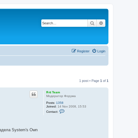
Search
Advanced search
Register
Login
1 post • Page
1
of
1
R-tt Team
Модератор Форума
Posts:
1358
Joined:
14 Nov 2008, 15:53
C
Contact:
o
n
t
a
c
аздела System's Own
t
R