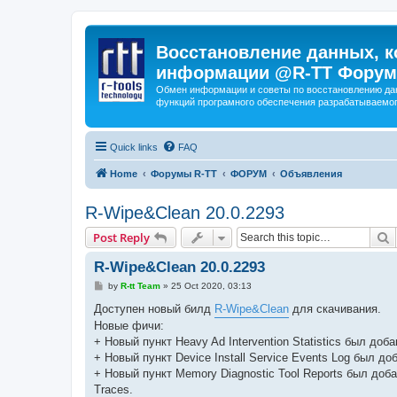
Восстановление данных, к
информации @R-TT Форум
Обмен информации и советы по восстановлению дан
функций програмного обеспечения разрабатываемог
Quick links
FAQ
Home
Форумы R-TT
ФОРУМ
Объявления
R-Wipe&Clean 20.0.2293
S
Post Reply
R-Wipe&Clean 20.0.2293
P
by
R-tt Team
»
25 Oct 2020, 03:13
o
s
Доступен новый билд
R-Wipe&Clean
для скачивания.
t
Новые фичи:
+ Новый пункт Heavy Ad Intervention Statistics был доб
+ Новый пункт Device Install Service Events Log был д
+ Новый пункт Memory Diagnostic Tool Reports был доба
Traces.