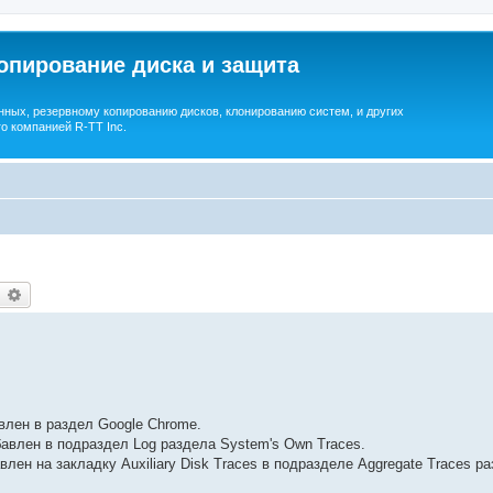
опирование диска и защита
ных, резервному копированию дисков, клонированию систем, и других
о компанией R-TT Inc.
earch
Advanced search
авлен в раздел Google Chrome.
обавлен в подраздел Log раздела System's Own Traces.
влен на закладку Auxiliary Disk Traces в подразделе Aggregate Traces р