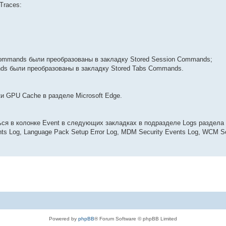
Traces:
Commands были преобразованы в закладку Stored Session Commands;
nds были преобразованы в закладку Stored Tabs Commands.
и GPU Cache в разделе Microsoft Edge.
ться в колонке Event в следующих закладках в подразделе Logs раздела
vents Log, Language Pack Setup Error Log, MDM Security Events Log, WCM S
Powered by
phpBB
® Forum Software © phpBB Limited