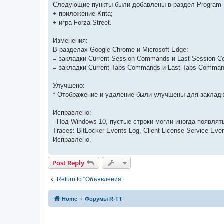
Следующие пункты были добавлены в раздел Program 
+ приложение Krita;
+ игра Forza Street.
Изменения:
В разделах Google Chrome и Microsoft Edge:
= закладки Current Session Commands и Last Session 
= закладки Current Tabs Commands и Last Tabs Comma
Улучшено:
* Отображение и удаление были улучшены для закладк
Исправлено:
- Под Windows 10, пустые строки могли иногда появля
Traces: BitLocker Events Log, Client License Service E
Исправлено.
Post Reply
Return to “Объявления”
Home
Форумы R-TT