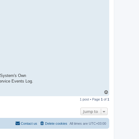
-
t
t
T
e
a
m
 System's Own
ervice Events Log.
T
o
1 post • Page
1
of
1
p
Jump to
Contact us
Delete cookies
All times are
UTC+03:00