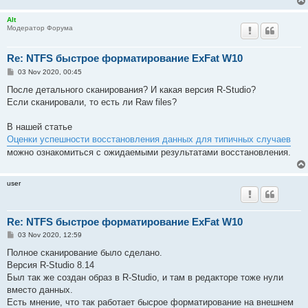
Alt
Модератор Форума
Re: NTFS быстрое форматирование ExFat W10
P
03 Nov 2020, 00:45
o
s
После детального сканирования? И какая версия R-Studio?
t
Если сканировали, то есть ли Raw files?
В нашей статье
Оценки успешности восстановления данных для типичных случаев
можно ознакомиться с ожидаемыми результатами восстановления.
user
Re: NTFS быстрое форматирование ExFat W10
P
03 Nov 2020, 12:59
o
s
Полное сканирование было сделано.
t
Версия R-Studio 8.14
Был так же создан образ в R-Studio, и там в редакторе тоже нули
вместо данных.
Есть мнение, что так работает бысрое форматирование на внешнем