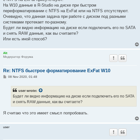
На W10 данные в R-Studio на диске при быстром
переформатировании с NTFS на ExFat или на NTFS отсутствуют.
Очевидно, что данная задача при работе с диском под разными
системами протекает по-разному.
Будет ли видно информацию на диске если подключить его по SATA
и снять RAW данные, как вы считаете?
Или есть иной способ?
Alt
Модератор Форума
Re: NTFS быстрое форматирование ExFat W10
P
08 Nov 2020, 01:48
o
s
t
user wrote:
Будет ли видно информацию на диске если подключить его по SATA
и снять RAW данные, как вы считаете?
Я считаю что это имеет смысл попробовать.
user