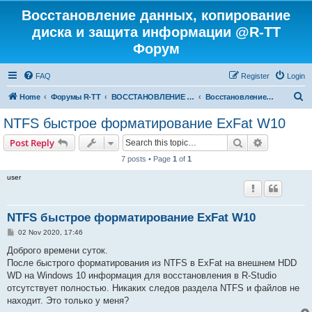
Восстановление данных, копирование
диска и защита информации @R-TT
Форум
FAQ
Register
Login
S
Home
Форумы R-TT
ВОССТАНОВЛЕНИЕ ДАННЫХ И УДАЛЕННЫХ ФАЙЛОВ
Восстановление данных
e
NTFS быстрое форматирование ExFat W10
a
Search
Advanced s
Post Reply
r
7 posts • Page
1
of
1
c
user
h
NTFS быстрое форматирование ExFat W10
P
02 Nov 2020, 17:46
o
s
Доброго времени суток.
t
После быстрого форматирования из NTFS в ExFat на внешнем HDD
WD на Windows 10 информация для восстановления в R-Studio
отсутствует полностью. Никаких следов раздела NTFS и файлов не
находит. Это только у меня?