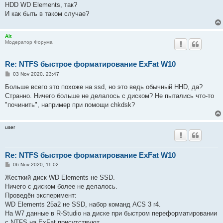
HDD WD Elements, так?
И как быть в таком случае?
Alt
Модератор Форума
Re: NTFS быстрое форматирование ExFat W10
P
03 Nov 2020, 23:47
o
s
Больше всего это похоже на ssd, но это ведь обычный HHD, да?
t
Странно. Ничего больше не делалось с диском? Не пытались что-то
"починить", например при помощи chkdsk?
user
Re: NTFS быстрое форматирование ExFat W10
P
06 Nov 2020, 11:02
o
s
Жесткий диск WD Elements не SSD.
t
Ничего с диском более не делалось.
Проведён эксперимент:
WD Elements 25a2 не SSD, набор команд ACS 3 r4.
На W7 данные в R-Studio на диске при быстром переформатировании
с NTFS на ExFat присутствуют.