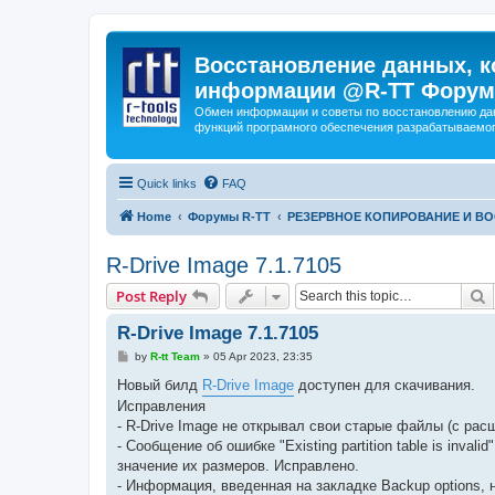
Восстановление данных, к
информации @R-TT Форум
Обмен информации и советы по восстановлению дан
функций програмного обеспечения разрабатываемог
Quick links
FAQ
Home
Форумы R-TT
РЕЗЕРВНОЕ КОПИРОВАНИЕ И В
R-Drive Image 7.1.7105
S
Post Reply
R-Drive Image 7.1.7105
P
by
R-tt Team
»
05 Apr 2023, 23:35
o
s
Новый билд
R-Drive Image
доступен для скачивания.
t
Исправления
- R-Drive Image не открывал свои старые файлы (с рас
- Сообщение об ошибке "Existing partition table is in
значение их размеров. Исправлено.
- Информация, введенная на закладке Backup options,