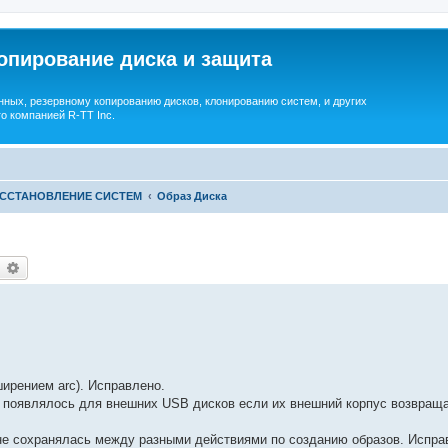
опирование диска и защита
ных, резервному копированию дисков, клонированию систем, и других
о компанией R-TT Inc.
ОССТАНОВЛЕНИЕ СИСТЕМ
Образ Диска
earch
Advanced search
ширением arc). Исправлено.
valid" появлялось для внешних USB дисков если их внешний корпус возвра
 не сохранялась между разными действиями по созданию образов. Испра