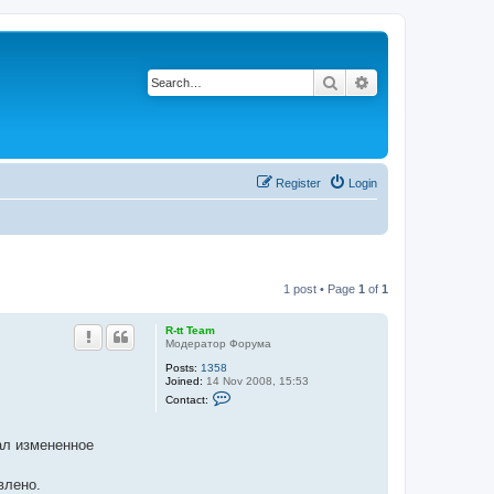
Search
Advanced search
Register
Login
1 post • Page
1
of
1
R-tt Team
Модератор Форума
Posts:
1358
Joined:
14 Nov 2008, 15:53
C
Contact:
o
n
t
щал измененное
a
c
t
влено.
R