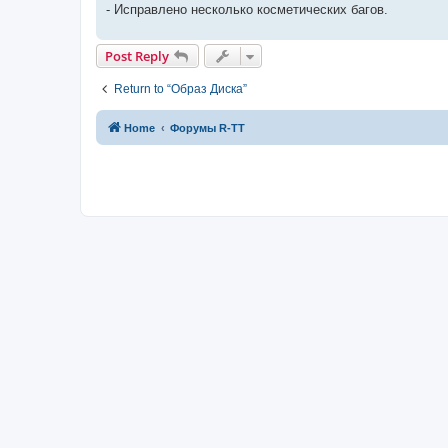
- Исправлено несколько косметических багов.
Post Reply
Return to “Образ Диска”
Home
Форумы R-TT