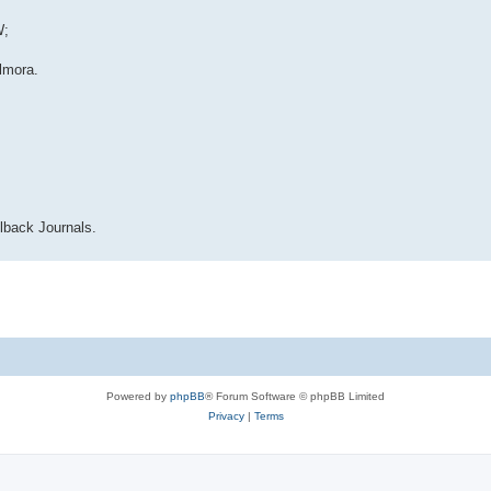
W;
lmora.
lback Journals.
Powered by
phpBB
® Forum Software © phpBB Limited
Privacy
|
Terms