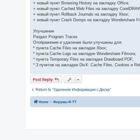
+ новый пункт Browsing History на закладку Office;
+ новый пункт Cached Web Files на закладку CorelDRA
+ новый пункт Rollback Journals на закладку Xbox;
+ новый пункт Crash Dumps на закладку Wondershare Fi
Улучшения
Раздел Program Traces
Отображения и удаление были улучшены для:
* пункта Cache Files на закладке Xbox;
* пункта Cache Logs на закладке Wondershare Filmora;
* пункта Temporary Files на закладке Drawboard PDF;
* 3 пунктов на закладке DivX: Cache Files, Cookies и Rol
Post Reply
Return to “Удаление Информации с Диска”
Home
Форумы R-TT