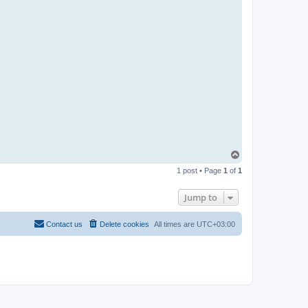
-
t
t
T
e
a
m
T
o
1 post • Page
1
of
1
p
Jump to
Contact us
Delete cookies
All times are
UTC+03:00