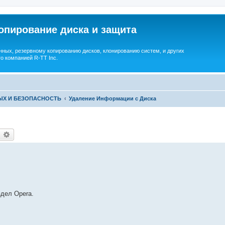
опирование диска и защита
ных, резервному копированию дисков, клонированию систем, и других
о компанией R-TT Inc.
ЫХ И БЕЗОПАСНОСТЬ
Удаление Информации с Диска
earch
Advanced search
здел Opera.