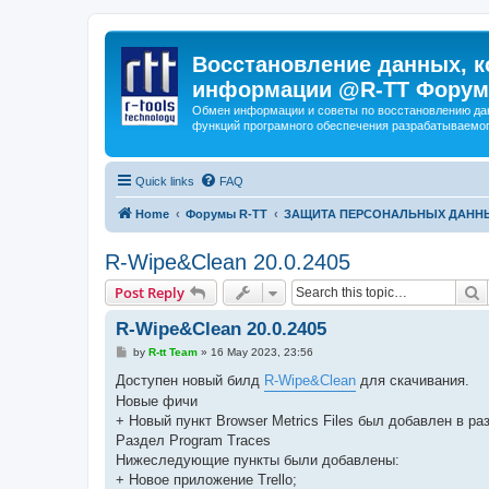
Восстановление данных, к
информации @R-TT Форум
Обмен информации и советы по восстановлению дан
функций програмного обеспечения разрабатываемог
Quick links
FAQ
Home
Форумы R-TT
ЗАЩИТА ПЕРСОНАЛЬНЫХ ДАНН
R-Wipe&Clean 20.0.2405
S
Post Reply
R-Wipe&Clean 20.0.2405
P
by
R-tt Team
»
16 May 2023, 23:56
o
s
Доступен новый билд
R-Wipe&Clean
для скачивания.
t
Новые фичи
+ Новый пункт Browser Metrics Files был добавлен в ра
Раздел Program Traces
Нижеследующие пункты были добавлены:
+ Новое приложение Trello;