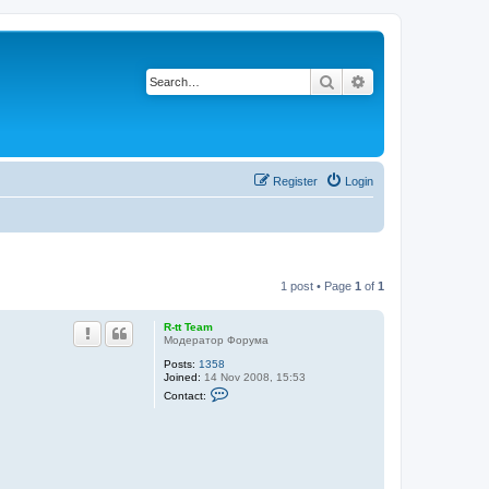
Search
Advanced search
Register
Login
1 post • Page
1
of
1
R-tt Team
Модератор Форума
Posts:
1358
Joined:
14 Nov 2008, 15:53
C
Contact:
o
n
t
a
c
t
R