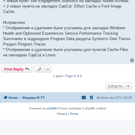
+ новый пункт Site Engagement Statistics на закладку Adobe Acrobat;
+ 2 новых пункта на закладку CapCut: Effect Cache и Font Image
Cache.
Исправлено
* Отображение и удаление были улучшены для закладки Windows
Health and Optimized Experiences Service Performance Tracking
Summaries в подразделе Program Data раздела System's Own Traces.
Раздел Program Traces
* Отображение и удаление были улучшены для пунктов Cache Files
на закладках CapCut и Loom.
Post Reply
1 post • Page
1
of
1
Jump to
Home
Форумы R-TT
All times are
UTC+03:00
Powered by
phpBB
® Forum Software © phpBB Limited
Privacy
|
Terms