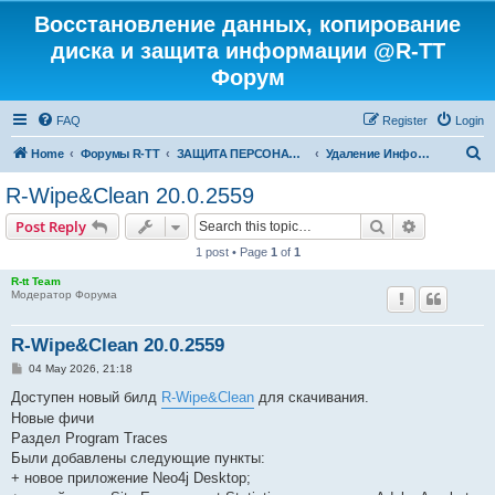
Восстановление данных, копирование
диска и защита информации @R-TT
Форум
FAQ
Register
Login
S
Home
Форумы R-TT
ЗАЩИТА ПЕРСОНАЛЬНЫХ ДАННЫХ И БЕЗОПАСНОСТЬ
Удаление Информации с Диска
e
R-Wipe&Clean 20.0.2559
a
Search
Advanced s
Post Reply
r
1 post • Page
1
of
1
c
R-tt Team
h
Модератор Форума
R-Wipe&Clean 20.0.2559
P
04 May 2026, 21:18
o
s
Доступен новый билд
R-Wipe&Clean
для скачивания.
t
Новые фичи
Раздел Program Traces
Были добавлены следующие пункты:
+ новое приложение Neo4j Desktop;