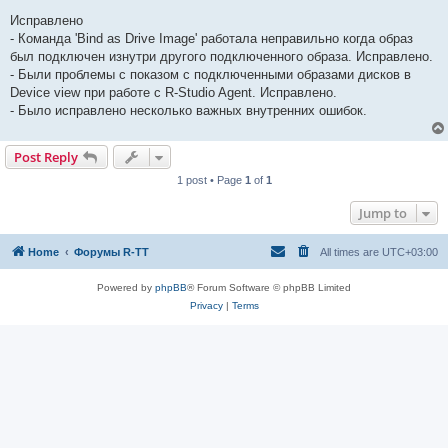
Исправлено
- Команда 'Bind as Drive Image' работала неправильно когда образ
был подключен изнутри другого подключенного образа. Исправлено.
- Были проблемы с показом с подключенными образами дисков в
Device view при работе с R-Studio Agent. Исправлено.
- Было исправлено несколько важных внутренних ошибок.
Post Reply
1 post • Page
1
of
1
Jump to
Home
Форумы R-TT
All times are
UTC+03:00
Powered by
phpBB
® Forum Software © phpBB Limited
Privacy
|
Terms