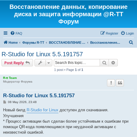
Восстановление данных, копирование
диска и защита информации @R-TT
Форум
FAQ
Register
Login
S
Home
Форумы R-TT
ВОССТАНОВЛЕНИЕ ДАННЫХ И УДАЛЕННЫХ ФАЙЛОВ
Восстановление данных
e
R-Studio for Linux 5.5.191757
a
Search
Advanced s
Post Reply
r
1 post • Page
1
of
1
c
R-tt Team
h
Модератор Форума
R-Studio for Linux 5.5.191757
P
08 May 2026, 23:48
o
s
Новый билд
R-Studio for Linux
доступен для скачивания.
t
Улучшения
* Процесс активации был сделан более устойчивым к ошибкам при
помощи QR-кода появляющимся при неудачной активации с
неизвестной ошибкой.