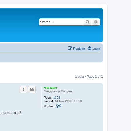
Search
Advanced search
Register
Login
1 post • Page
1
of
1
R-tt Team
Модератор Форума
Posts:
1358
Joined:
14 Nov 2008, 15:53
C
Contact:
o
n
неизвестной
t
a
c
t
R