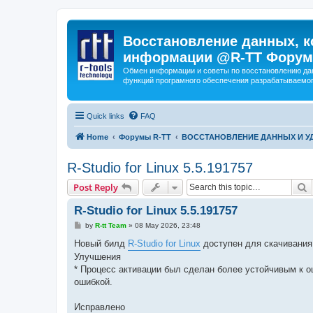
Восстановление данных, к
информации @R-TT Форум
Обмен информации и советы по восстановлению дан
функций програмного обеспечения разрабатываемог
Quick links
FAQ
Home
Форумы R-TT
ВОССТАНОВЛЕНИЕ ДАННЫХ И 
R-Studio for Linux 5.5.191757
S
Post Reply
R-Studio for Linux 5.5.191757
P
by
R-tt Team
»
08 May 2026, 23:48
o
s
Новый билд
R-Studio for Linux
доступен для скачивания
t
Улучшения
* Процесс активации был сделан более устойчивым к 
ошибкой.
Исправлено