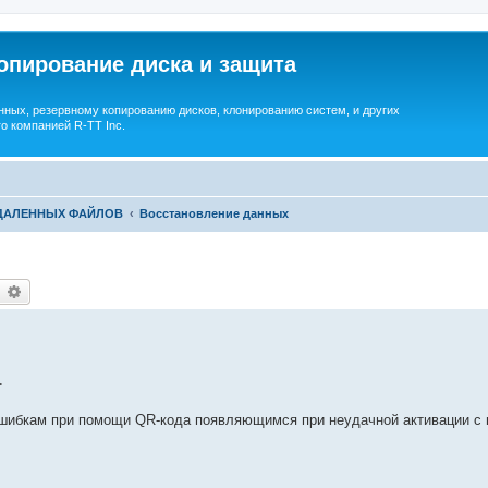
опирование диска и защита
ных, резервному копированию дисков, клонированию систем, и других
о компанией R-TT Inc.
УДАЛЕННЫХ ФАЙЛОВ
Восстановление данных
earch
Advanced search
.
ошибкам при помощи QR-кода появляющимся при неудачной активации с 