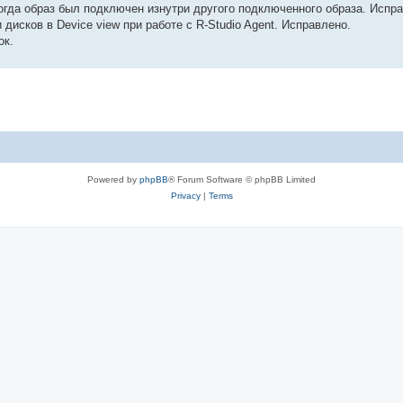
 когда образ был подключен изнутри другого подключенного образа. Испр
исков в Device view при работе с R-Studio Agent. Исправлено.
ок.
Powered by
phpBB
® Forum Software © phpBB Limited
Privacy
|
Terms