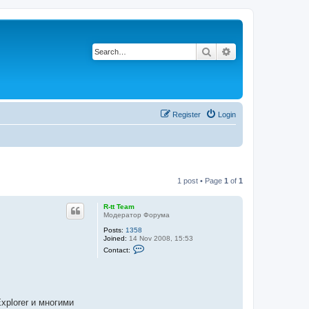
Search
Advanced search
Register
Login
1 post • Page
1
of
1
R-tt Team
Модератор Форума
Posts:
1358
Joined:
14 Nov 2008, 15:53
C
Contact:
o
n
t
a
c
t
xplorer и многими
R