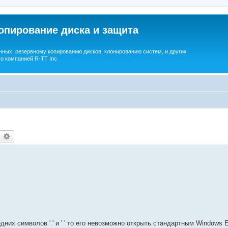
опирование диска и защита
ных, резервному копированию дисков, клонированию систем, и других
о компанией R-TT Inc.
earch
Advanced search
них символов '.' и ' ' то его невозможно открыть стандартным Windows E