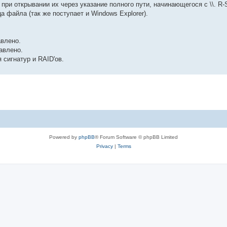
при открывании их через указание полного пути, начинающегося с \\. R-S
 файла (так же поступает и Windows Explorer).
авлено.
авлено.
 сигнатур и RAID'ов.
Powered by
phpBB
® Forum Software © phpBB Limited
Privacy
|
Terms