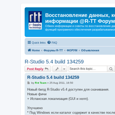
Восстановление данных, к
информации @R-TT Форум
Обмен информации и советы по восстановлению дан
функций програмного обеспечения разрабатываемог
Quick links
FAQ
Home
Форумы R-TT
ФОРУМ
Объявления
R-Studio 5.4 build 134259
S
Post Reply
R-Studio 5.4 build 134259
P
by
R-tt Team
»
25 Aug 2011, 16:50
o
s
Новый билд R-Studio v5.4 доступен для скачивания.
t
Новые фичи
+ Испанская локализация (GUI и хелп).
Улучшено
* Под Windows если каталог содержит в качестве послед