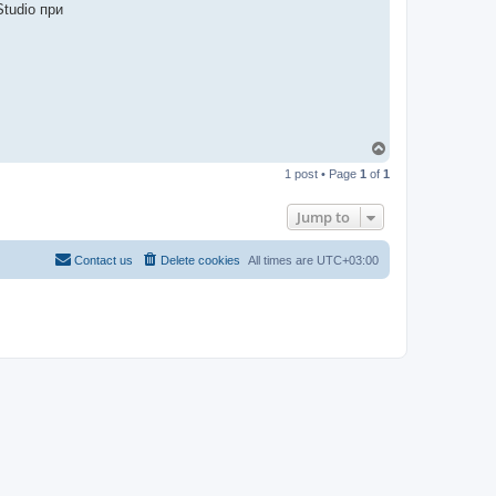
-
tudio при
t
t
T
e
a
m
T
o
1 post • Page
1
of
1
p
Jump to
Contact us
Delete cookies
All times are
UTC+03:00