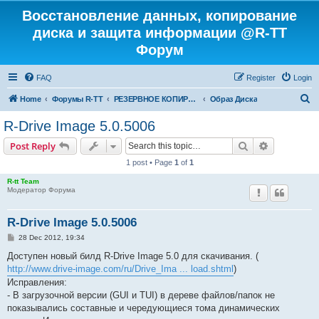
Восстановление данных, копирование
диска и защита информации @R-TT
Форум
FAQ
Register
Login
S
Home
Форумы R-TT
РЕЗЕРВНОЕ КОПИРОВАНИЕ И ВОССТАНОВЛЕНИЕ СИСТЕМ
Образ Диска
e
R-Drive Image 5.0.5006
a
Search
Advanced s
Post Reply
r
1 post • Page
1
of
1
c
R-tt Team
h
Модератор Форума
R-Drive Image 5.0.5006
P
28 Dec 2012, 19:34
o
s
Доступен новый билд R-Drive Image 5.0 для скачивания. (
t
http://www.drive-image.com/ru/Drive_Ima ... load.shtml
)
Исправления:
- В загрузочной версии (GUI и TUI) в дереве файлов/папок не
показывались составные и чередующиеся тома динамических