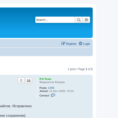
Search
Advanced search
Register
Login
1 post • Page
1
of
1
R-tt Team
Модератор Форума
Posts:
1358
Joined:
14 Nov 2008, 15:53
C
Contact:
o
n
t
 файлов. Исправлено.
a
c
t
ном сохранении).
R