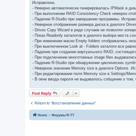
Исправлено.
- Неверно автоматически генерировалась IPMask в диа
- При выполнении RAID Consistency Check неверно ото
- Падение R-Studio при завершении программы. Исправ
- Неверное отображение размера диска в диалоге Drive
- Drives Copy Wizard в ряде случаев не позволял копи
- Показ Readonly каталогов в диалоге выбора места со
- При изменении маски Empty folders отображались нез
- При выключенном Look at - Folders каталоги все рав
- Падение при создании виртуального RAID, состоящег
- При подключении многотомных image files выдавалис
- Падение R-Studio при обнаружении циклических symlin
- Неверное значение Memory size в диалоге Options. И
- При редактировании поля Memory size в Settings/Me
- В окне ввода пароля не выдавалось собщение о том, 
Post Reply
Return to “Восстановление данных”
Home
Форумы R-TT