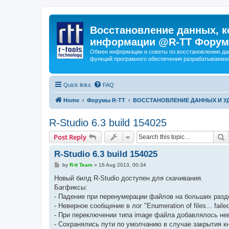
Восстановление данных, к
информации @R-TT Форум
Обмен информации и советы по восстановлению дан
функций програмного обеспечения разрабатываемог
Quick links
FAQ
Home
Форумы R-TT
ВОССТАНОВЛЕНИЕ ДАННЫХ И 
R-Studio 6.3 build 154025
S
Post Reply
R-Studio 6.3 build 154025
P
by
R-tt Team
»
16 Aug 2013, 00:34
o
s
Новый билд R-Studio доступен для скачивания.
t
Багфиксы:
- Падение при перенумерации файлов на больших разд
- Неверное сообщение в лог "Enumeration of files... f
- При переключении типа image файла добавлялось нев
- Сохранялись пути по умолчанию в случае закрытия к