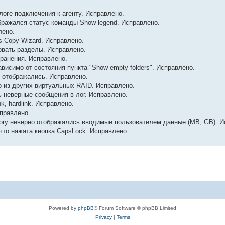
логе подключения к агенту. Исправлено.
бражался статус команды Show legend. Исправлено.
лено.
s Copy Wizard. Исправлено.
ровать разделы. Исправлено.
хранения. Исправлено.
ависимо от состояния пункта "Show empty folders". Исправлено.
но отображались. Исправлено.
о из других виртуальных RAID. Исправлено.
ь неверные сообщения в лог. Исправлено.
k, hardlink. Исправлено.
справлено.
mory неверно отображались вводимые пользователем данные (MB, GB). И
что нажата кнопка CapsLock. Исправлено.
Powered by
phpBB
® Forum Software © phpBB Limited
Privacy
|
Terms