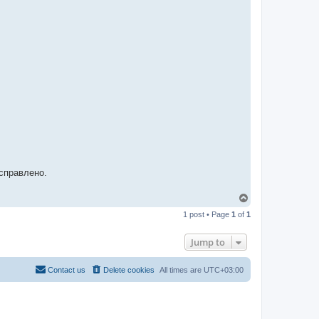
-
t
t
T
e
a
m
справлено.
T
o
1 post • Page
1
of
1
p
Jump to
Contact us
Delete cookies
All times are
UTC+03:00