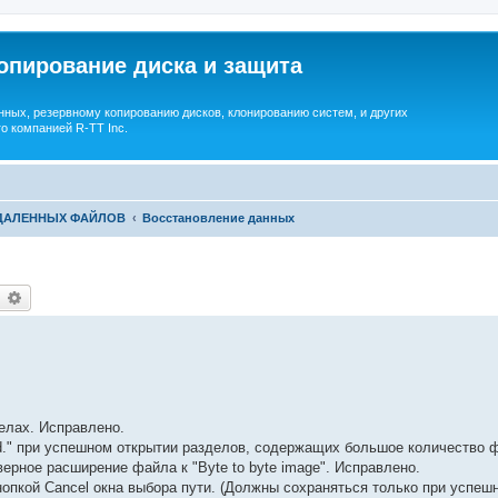
опирование диска и защита
ных, резервному копированию дисков, клонированию систем, и других
о компанией R-TT Inc.
УДАЛЕННЫХ ФАЙЛОВ
Восстановление данных
earch
Advanced search
елах. Исправлено.
ailed." при успешном открытии разделов, содержащих большое количество
ерное расширение файла к "Byte to byte image". Исправлено.
нопкой Cancel окна выбора пути. (Должны сохраняться только при успеш