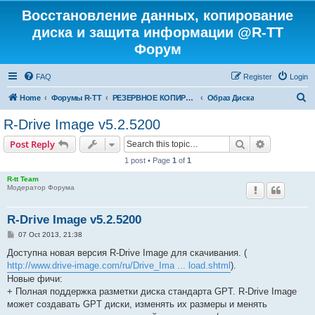
Восстановление данных, копирование
диска и защита информации @R-TT
Форум
FAQ
Register
Login
S
Home
Форумы R-TT
РЕЗЕРВНОЕ КОПИРОВАНИЕ И ВОССТАНОВЛЕНИЕ СИСТЕМ
Образ Диска
e
R-Drive Image v5.2.5200
a
Search
Advanced s
Post Reply
r
1 post • Page
1
of
1
c
R-tt Team
h
Модератор Форума
R-Drive Image v5.2.5200
P
07 Oct 2013, 21:38
o
s
Доступна новая версия R-Drive Image для скачивания. (
t
http://www.drive-image.com/ru/Drive_Ima ... load.shtml
).
Новые фичи:
+ Полная поддержка разметки диска стандарта GPT. R-Drive Image
может создавать GPT диски, изменять их размеры и менять