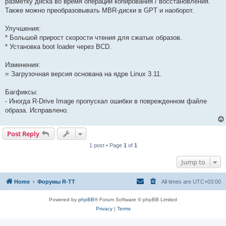
разметку диска во время операций копирования / восстановления.
Также можно преобразовывать MBR-диски в GPT и наоборот.
Улучшения:
* Большой прирост скорости чтения для сжатых образов.
* Установка boot loader через BCD.
Изменения:
= Загрузочная версия основана на ядре Linux 3.11.
Багфиксы:
- Иногда R-Drive Image пропускал ошибки в поврежденном файле
образа. Исправлено.
Post Reply
1 post • Page
1
of
1
Jump to
Home
Форумы R-TT
All times are
UTC+03:00
Powered by
phpBB
® Forum Software © phpBB Limited
Privacy
|
Terms