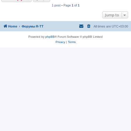
1 post • Page
1
of
1
Jump to
Home
Форумы R-TT
All times are
UTC+03:00
Powered by
phpBB
® Forum Software © phpBB Limited
Privacy
|
Terms