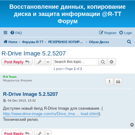
Восстановление данных, копирование
диска и защита информации @R-TT
Форум
FAQ
Register
Login
S
Home
Форумы R-TT
РЕЗЕРВНОЕ КОПИРОВАНИЕ И ВОССТАНОВЛЕНИЕ СИСТЕМ
Образ Диска
e
R-Drive Image 5.2.5207
a
Search
Advanced s
Post Reply
r
1 post • Page
1
of
1
c
R-tt Team
h
Модератор Форума
R-Drive Image 5.2.5207
P
04 Dec 2013, 15:32
o
s
Доступен новый билд R-Drive Image для скачивания. (
t
http://www.drive-image.com/ru/Drive_Ima ... load.shtml
).
Технический релиз.
Post Reply